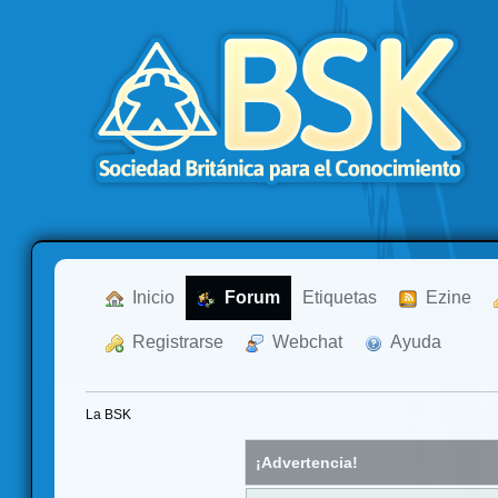
  Inicio
  Forum
Etiquetas
  Ezine
  Registrarse
  Webchat
  Ayuda
La BSK
¡Advertencia!