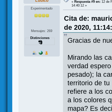
Lúdico
«
Respuesta #9 en:
12 de F
14:40:12 »
Experimentado
Cita de: mauri
de 2020, 11:14
Mensajes: 269
Distinciones
Gracias de nu
Mirando las ca
verdad espero 
pesado); la car
territorio de t
refiere a los c
a los colores 
mapa? Es decir,