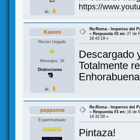
https://www.you
Re:Roma - Imperios del 
Kavero
«
Respuesta #2 en:
27 de F
18:43:19 »
Recien Llegado
Descargado y
Mensajes: 34
Totalmente r
Distinciones
Enhorabuena p
Re:Roma - Imperios del 
pepponne
«
Respuesta #3 en:
16 de M
14:32:00 »
Experimentado
Pintaza!