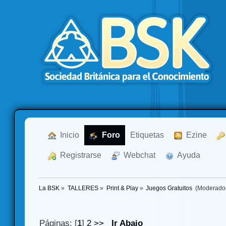
  Inicio
  Foro
Etiquetas
  Ezine
  Registrarse
  Webchat
  Ayuda
La BSK
»
TALLERES
»
Print & Play
»
Juegos Gratuitos 
(Moderado
Páginas: [
1
]
2
>>
Ir Abajo