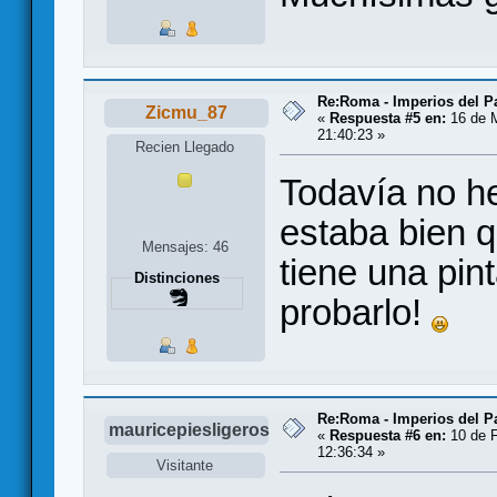
Re:Roma - Imperios del 
Zicmu_87
«
Respuesta #5 en:
16 de 
21:40:23 »
Recien Llegado
Todavía no h
estaba bien q
Mensajes: 46
tiene una pin
Distinciones
probarlo!
Re:Roma - Imperios del 
mauricepiesligeros
«
Respuesta #6 en:
10 de F
12:36:34 »
Visitante