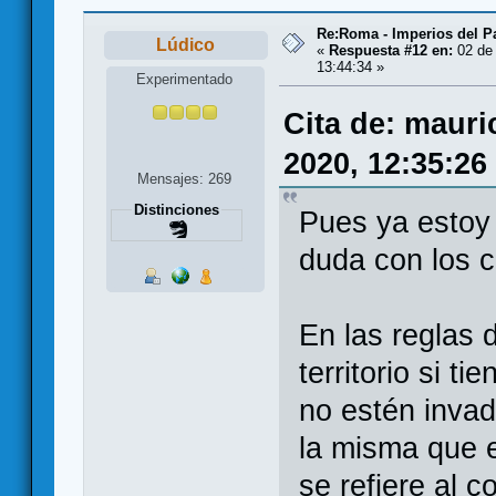
Re:Roma - Imperios del 
Lúdico
«
Respuesta #12 en:
02 de 
13:44:34 »
Experimentado
Cita de: mauri
2020, 12:35:26
Mensajes: 269
Distinciones
Pues ya estoy 
duda con los co
En las reglas 
territorio si t
no estén inva
la misma que e
se refiere al c