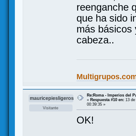
reenganche qu
que ha sido i
más básicos y
cabeza..
Multigrupos.co
Re:Roma - Imperios del 
mauricepiesligeros
«
Respuesta #10 en:
13 de 
00:39:35 »
Visitante
OK!