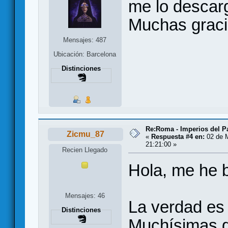
me lo descarg
Muchas graci
Mensajes: 487
Ubicación: Barcelona
Distinciones
Re:Roma - Imperios del 
Zicmu_87
«
Respuesta #4 en:
02 de 
21:21:00 »
Recien Llegado
Hola, me he b
Mensajes: 46
La verdad es
Distinciones
Muchísimas g