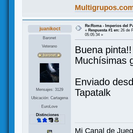
Multigrupos.co
Re:Roma - Imperios del 
juanikoct
«
Respuesta #1 en:
26 de F
05:05:34 »
Baronet
Veterano
Buena pinta!!
Muchísimas g
Enviado desd
Tapatalk
Mensajes: 3129
Ubicación: Cartagena
EuroLove
Distinciones
Mi Canal de Jue