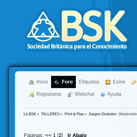
  Inicio
  Foro
Etiquetas
  Ezine
  Registrarse
  Webchat
  Ayuda
La BSK
»
TALLERES
»
Print & Play
»
Juegos Gratuitos 
(Moderado
Páginas:
<<
1
[
2
]
Ir Abajo