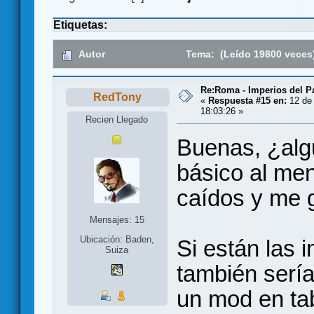
Etiquetas:
Autor
Tema: (Leído 19800 veces
Re:Roma - Imperios del 
RedTony
«
Respuesta #15 en:
12 de 
18:03:26 »
Recien Llegado
Buenas, ¿alg
básico al me
caídos y me g
Mensajes: 15
Ubicación: Baden,
Si están las
Suiza
también sería
un mod en tab