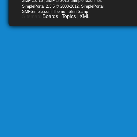
SMF 2.0.15
|
SMF © 2013
,
Simple Machines
SimplePortal 2.3.5 © 2008-2012, SimplePortal
SMFSimple.com Theme | Skin Samp
Sitemap:
Boards
|
Topics
|
XML