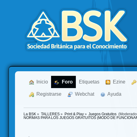
  Inicio
  Foro
Etiquetas
  Ezine
  Registrarse
  Webchat
  Ayuda
La BSK
»
TALLERES
»
Print & Play
»
Juegos Gratuitos 
(Moderado
NORMAS PARA LOS JUEGOS GRATUITOS (MODO DE FUNCIONA