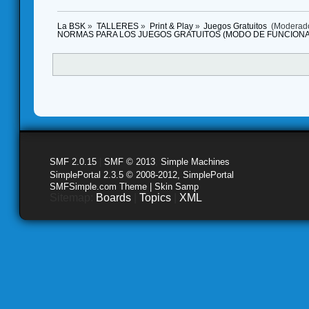
La BSK
»
TALLERES
»
Print & Play
»
Juegos Gratuitos 
(Moderad
NORMAS PARA LOS JUEGOS GRATUITOS (MODO DE FUNCION
SMF 2.0.15
|
SMF © 2013
,
Simple Machines
SimplePortal 2.3.5 © 2008-2012, SimplePortal
SMFSimple.com Theme | Skin Samp
Sitemap:
Boards
|
Topics
|
XML