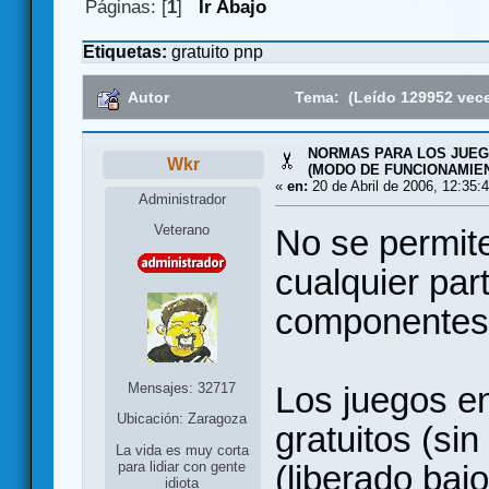
Páginas: [
1
]
Ir Abajo
Etiquetas:
gratuito
pnp
Autor
Tema: (Leído 129952 vec
NORMAS PARA LOS JUEG
Wkr
(MODO DE FUNCIONAMIE
«
en:
20 de Abril de 2006, 12:35:
Administrador
Veterano
No se permit
cualquier par
componentes,
Mensajes: 32717
Los juegos e
Ubicación: Zaragoza
gratuitos (sin
La vida es muy corta
(liberado baj
para lidiar con gente
idiota