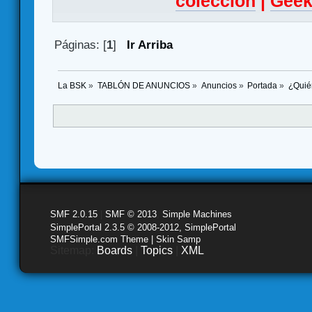
colección
|
Geek
Páginas: [
1
]
Ir Arriba
La BSK
»
TABLÓN DE ANUNCIOS
»
Anuncios
»
Portada
»
¿Quié
SMF 2.0.15
|
SMF © 2013
,
Simple Machines
SimplePortal 2.3.5 © 2008-2012, SimplePortal
SMFSimple.com Theme | Skin Samp
Sitemap:
Boards
|
Topics
|
XML