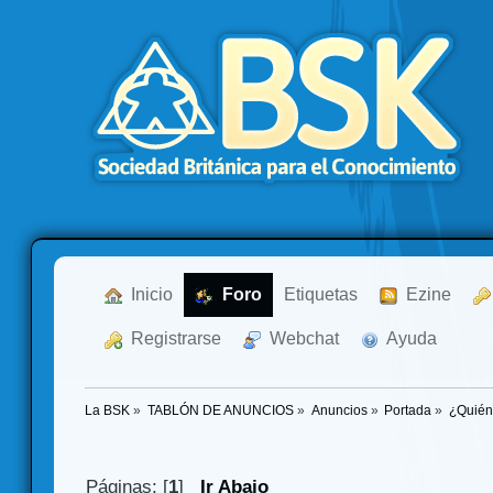
  Inicio
  Foro
Etiquetas
  Ezine
  Registrarse
  Webchat
  Ayuda
La BSK
»
TABLÓN DE ANUNCIOS
»
Anuncios
»
Portada
»
¿Quién
Páginas: [
1
]
Ir Abajo