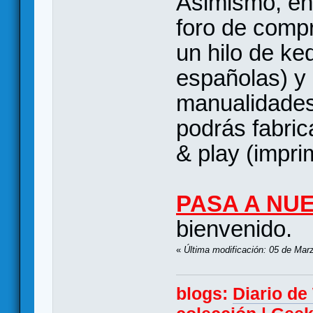
Asimismo, en
foro de comp
un hilo de k
españolas) y
manualidades
podrás fabric
& play (imprim
PASA A NU
bienvenido.
«
Última modificación: 05 de Mar
blogs:
Diario d