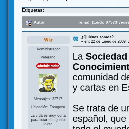
Etiquetas:
Autor
Tema: (Leído 97973 vece
¿Quiénes somos?
Wkr
«
en:
22 de Enero de 2009, 
Administrador
La
Sociedad 
Veterano
Conocimient
comunidad de
y cartas en 
Mensajes: 32717
Se trata de u
Ubicación: Zaragoza
español, que 
La vida es muy corta
para lidiar con gente
idiota
todo el mundo