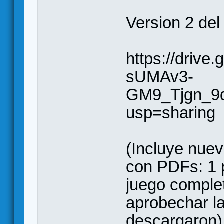
Version 2 del 
https://drive
sUMAv3-
GM9_Tjgn_9
usp=sharing
(Incluye nuev
con PDFs: 1 p
juego complet
aprobechar la
descargaron)