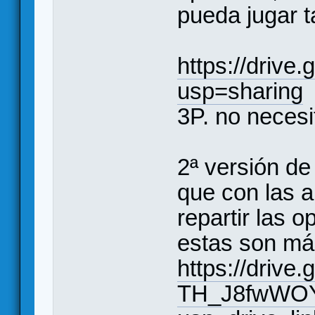
pueda jugar t
https://driv
usp=sharing
(
3P. no necesit
2ª versión de
que con las a
repartir las o
estas son m
https://drive
TH_J8fwWOY