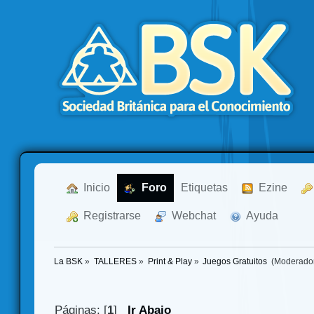
  Inicio
  Foro
Etiquetas
  Ezine
  Registrarse
  Webchat
  Ayuda
La BSK
»
TALLERES
»
Print & Play
»
Juegos Gratuitos 
(Moderado
Páginas: [
1
]
Ir Abajo