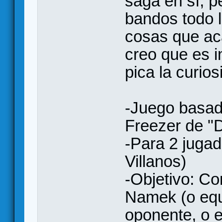
saga en sí, pe
bandos todo l
cosas que ac
creo que es i
pica la curios
-Juego basad
Freezer de "D
-Para 2 juga
Villanos)
-Objetivo: Co
Namek (o equ
oponente, o 