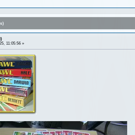
s)
)
5, 11:05:56 »