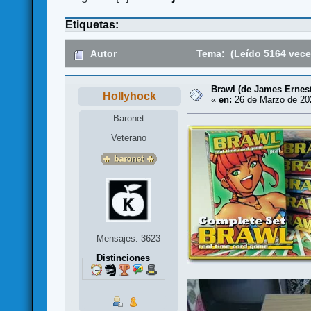
Etiquetas:
Autor
Tema: (Leído 5164 vece
Brawl (de James Ernest
Hollyhock
«
en:
26 de Marzo de 202
Baronet
Veterano
Mensajes: 3623
Distinciones