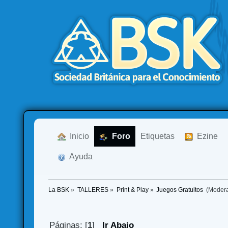
  Inicio
  Foro
Etiquetas
  Ezine
  Ayuda
La BSK
»
TALLERES
»
Print & Play
»
Juegos Gratuitos 
(Moder
Páginas: [
1
]
Ir Abajo