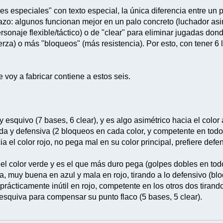
es especiales" con texto especial, la única diferencia entre un 
azo: algunos funcionan mejor en un palo concreto (luchador asim
sonaje flexible/táctico) o de "clear" para eliminar jugadas don
erza) o más "bloqueos" (más resistencia). Por esto, con tener 6
 voy a fabricar contiene a estos seis.
y esquivo (7 bases, 6 clear), y es algo asimétrico hacia el color 
ada y defensiva (2 bloqueos en cada color, y competente en todo
ia el color rojo, no pega mal en su color principal, prefiere d
 el color verde y es el que más duro pega (golpes dobles en tod
, muy buena en azul y mala en rojo, tirando a lo defensivo (blo
prácticamente inútil en rojo, competente en los otros dos tirand
esquiva para compensar su punto flaco (5 bases, 5 clear).