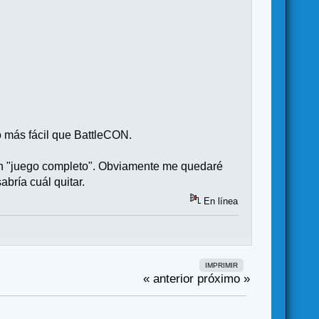
 más fácil que BattleCON.
s un "juego completo". Obviamente me quedaré
bría cuál quitar.
En línea
IMPRIMIR
« anterior
próximo »