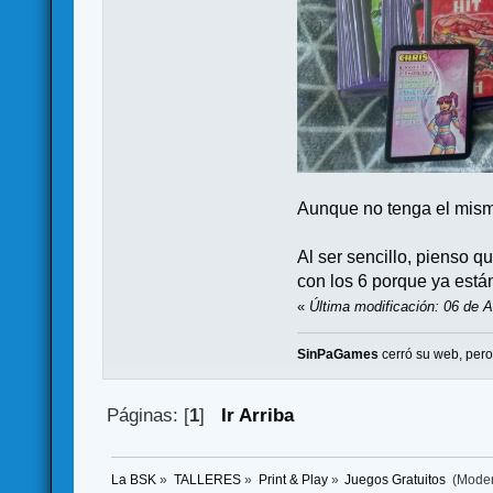
Aunque no tenga el mism
Al ser sencillo, pienso 
con los 6 porque ya están
«
Última modificación: 06 de A
SinPaGames
cerró su web, per
Páginas: [
1
]
Ir Arriba
La BSK
»
TALLERES
»
Print & Play
»
Juegos Gratuitos 
(Mode