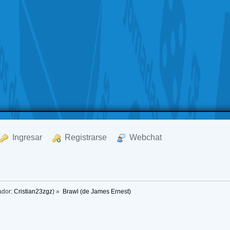
  Ingresar
  Registrarse
  Webchat
ador:
Cristian23zgz
) »
Brawl (de James Ernest)