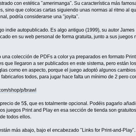
ustrado con estética "amerimanga". Su característica más famosa
os, sino que colocas cartas siguiendo unas normas al ritmo al q
al, podría considerarse una "joyita".
go indie autopublicado. Es algo antiguo (1999), su autor James
icado en su web personal de forma gratuita, junto a sus juegos 
 una colección de PDFs a color ya preparados en formato Print
es que llegaron a ser publicados en este sistema, pero están l
eglas como en aspecto, porque el juego adoptó algunos cambios 
 fabricarlos todos, para jugar hace falta un mínimo de 2 pero con
.com/shop/p/brawl
recio de 5$, que es totalmente opcional. Podéis pagarlo añadien
os juegos Print and Play en esa sección de tienda son gratuitos
de todos ellos.
stán más abajo, bajo el encabezado "Links for Print-and-Play".