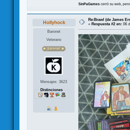
SinPaGames
cerró su web, per
Re:Brawl (de James Er
Hollyhock
«
Respuesta #2 en:
06 d
Baronet
Veterano
Mensajes: 3623
Distinciones