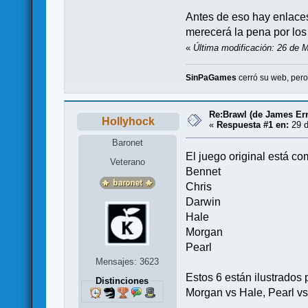
Antes de eso hay enlaces 
merecerá la pena por los
«
Última modificación: 26 de 
SinPaGames
cerró su web, per
Re:Brawl (de James Er
Hollyhock
«
Respuesta #1 en:
29 d
Baronet
El juego original está co
Veterano
Bennet
Chris
Darwin
Hale
Morgan
Pearl
Mensajes: 3623
Estos 6 están ilustrados 
Distinciones
Morgan vs Hale, Pearl vs