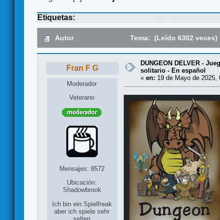
Etiquetas:
Autor
Tema: (Leído 6302 veces)
DUNGEON DELVER - Juego
Fran F G
solitario - En español
«
en:
19 de Mayo de 2025, 
Moderador
Veterano
Mensajes: 8572
Ubicación:
Shadowbrook
Ich bin ein Spielfreak
aber ich spiele sehr
selten