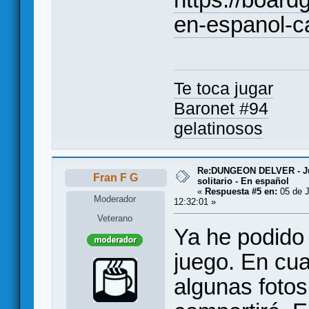
en-espanol-c
Te toca jugar
Baronet #94
gelatinosos
Re:DUNGEON DELVER - Ju
Fran F G
solitario - En español
«
Respuesta #5 en:
05 de J
Moderador
12:32:01 »
Veterano
Ya he podido 
juego. En cu
algunas fotos 