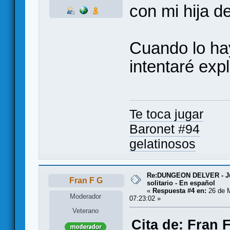
con mi hija d
Cuando lo hay
intentaré expl
Te toca jugar
Baronet #94
gelatinosos
Re:DUNGEON DELVER - Ju
Fran F G
solitario - En español
«
Respuesta #4 en:
26 de 
Moderador
07:23:02 »
Veterano
Cita de: Fran 