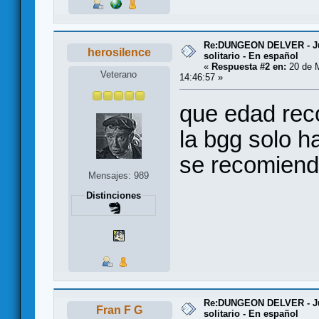
Re:DUNGEON DELVER - Ju
herosilence
solitario - En español
«
Respuesta #2 en:
20 de 
Veterano
14:46:57 »
que edad rec
la bgg solo h
se recomiend
Mensajes: 989
Distinciones
Re:DUNGEON DELVER - Ju
Fran F G
solitario - En español