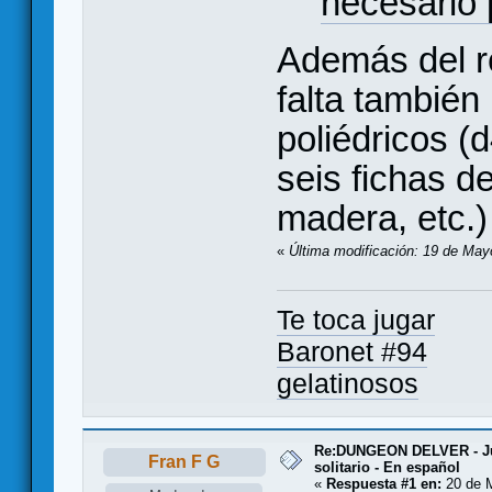
necesario 
Además del r
falta también
poliédricos (d
seis fichas 
madera, etc.)
«
Última modificación: 19 de May
Te toca jugar
Baronet #94
gelatinosos
Re:DUNGEON DELVER - Ju
Fran F G
solitario - En español
«
Respuesta #1 en:
20 de 