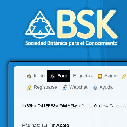
  Inicio
  Foro
Etiquetas
  Ezine
  Registrarse
  Webchat
  Ayuda
La BSK
»
TALLERES
»
Print & Play
»
Juegos Gratuitos 
(Moderado
Páginas: [
1
]
Ir Abajo