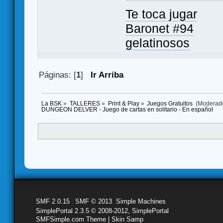
Te toca jugar
Baronet #94
gelatinosos
Páginas: [
1
]
Ir Arriba
La BSK
»
TALLERES
»
Print & Play
»
Juegos Gratuitos 
(Moderad
DUNGEON DELVER - Juego de cartas en solitario - En español
SMF 2.0.15
|
SMF © 2013
,
Simple Machines
SimplePortal 2.3.5 © 2008-2012, SimplePortal
SMFSimple.com Theme | Skin Samp