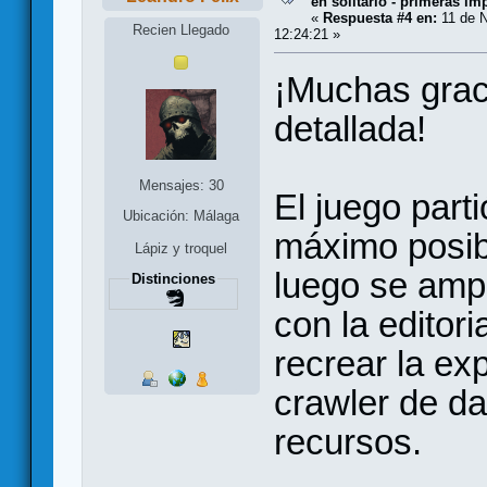
en solitario - primeras im
«
Respuesta #4 en:
11 de N
Recien Llegado
12:24:21 »
¡Muchas grac
detallada!
Mensajes: 30
El juego parti
Ubicación: Málaga
máximo posib
Lápiz y troquel
luego se ampl
Distinciones
con la editori
recrear la ex
crawler de d
recursos.