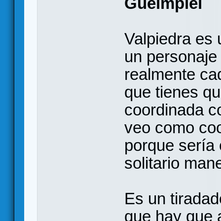
Gueimplei
Valpiedra es u
un personaje
realmente ca
que tienes qu
coordinada c
veo como coop
porque sería
solitario man
Es un tirada
que hay que a