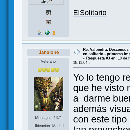
ElSolitario
Re: Valpiedra: Descensus 
Janalone
en solitario - primeras im
«
Respuesta #3 en:
10 de N
Veterano
18:11:04 »
Yo lo tengo r
que he visto 
a darme buen
además visua
con este tipo
Mensajes: 1371
Ubicación: Madrid
tan provecho