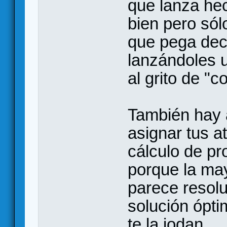
que lanza he
bien pero sól
que pega dec
lanzándoles u
al grito de "c
También hay 
asignar tus 
cálculo de pr
porque la ma
parece resolu
solución ópti
te la jodan.