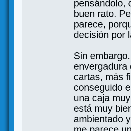
pensándolo, 
buen rato. P
parece, porqu
decisión por l
Sin embargo,
envergadura 
cartas, más f
conseguido e
una caja muy
está muy bie
ambientado y
me parece un