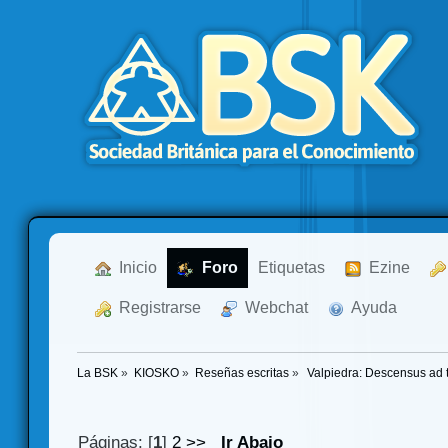
  Inicio
  Foro
Etiquetas
  Ezine
  Registrarse
  Webchat
  Ayuda
La BSK
»
KIOSKO
»
Reseñas escritas
»
 Valpiedra: Descensus ad t
Páginas: [
1
]
2
>>
Ir Abajo