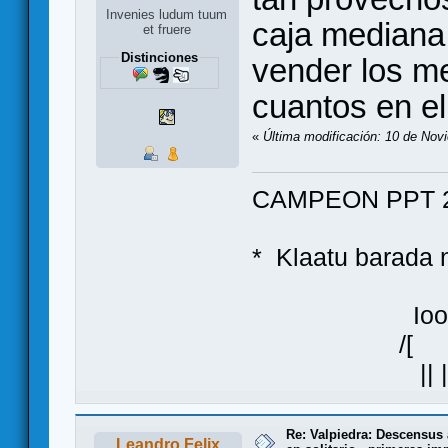
Invenies ludum tuum
caja mediana 
et fruere
Distinciones
vender los m
cuantos en el
«
Última modificación: 10 de Nov
CAMPEON PPT 2
* Klaatu bara
Ioo
/[ ]\
|| |
Re: Valpiedra: Descensus 
Leandro Felix