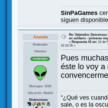
SinPaGames
cer
siguen disponibl
Re: Valpiedra: Descensus 
Ananda
en solitario - primeras im
«
Respuesta #2 en:
10 de N
Moderador
10:10:25 »
Veterano
Pues muchas 
éste lo voy a
convencerme
Mensajes: 9194
Ubicación: Madrid
"¿Qué ves cuando 
Distinciones
sale, o es la oscu