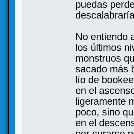
puedas perder
descalabraría 
No entiendo 
los últimos ni
monstruos qu
sacado más bi
lío de booke
en el ascens
ligeramente m
poco, sino q
en el descen
por curarse p