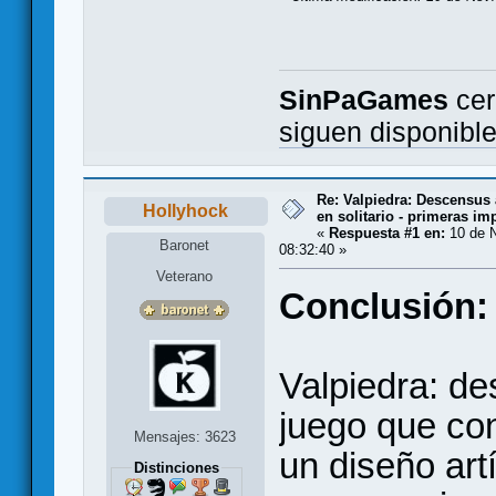
SinPaGames
cer
siguen disponibl
Re: Valpiedra: Descensus 
Hollyhock
en solitario - primeras im
«
Respuesta #1 en:
10 de N
Baronet
08:32:40 »
Veterano
Conclusión:
Valpiedra: d
juego que co
Mensajes: 3623
un diseño art
Distinciones