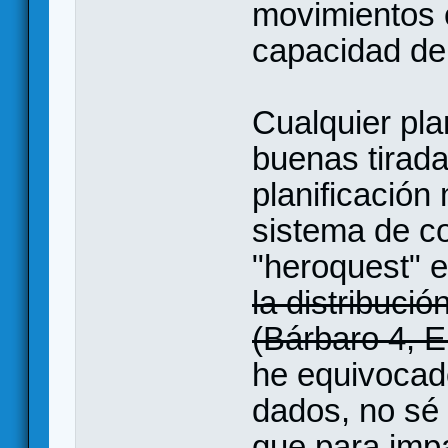
movimientos 
capacidad de
Cualquier pla
buenas tirad
planificación
sistema de c
"heroquest" e
la distribuci
(Bárbaro 4, E
he equivocad
dados, no sé 
que para imp