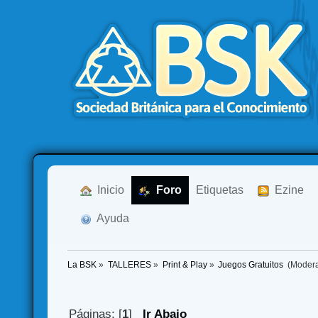
  Inicio
  Foro
Etiquetas
  Ezine
  Ayuda
La BSK
»
TALLERES
»
Print & Play
»
Juegos Gratuitos 
(Moder
Páginas: [
1
]
Ir Abajo