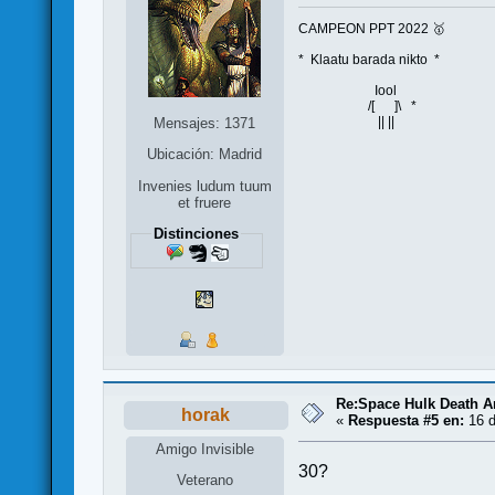
CAMPEON PPT 2022 🥇
* Klaatu barada nikto *
Iool
/[ ]\ *
|| ||
Mensajes: 1371
Ubicación: Madrid
Invenies ludum tuum
et fruere
Distinciones
Re:Space Hulk Death A
horak
«
Respuesta #5 en:
16 d
Amigo Invisible
30?
Veterano