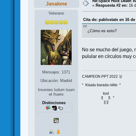
Re:Space Hulk Death A
Janalone
«
Respuesta #2 en:
16 d
Veterano
Cita de: pablostats en 16 de
¿Cómo es esto?
No se mucho del juego, n
pulular en círculos muy c
Mensajes: 1371
CAMPEON PPT 2022 🥇
Ubicación: Madrid
* Klaatu barada nikto *
Invenies ludum tuum
Iool
et fruere
/[ ]\ *
|| ||
Distinciones