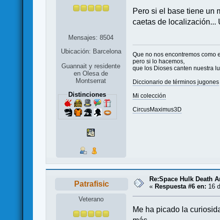
Pero si el base tiene un
caetas de localización... 
Mensajes: 8504
Ubicación: Barcelona
Que no nos encontremos como 
pero si lo hacemos,
Guannait y residente
que los Dioses canten nuestra l
en Olesa de
Montserrat
Diccionario de términos jugones
Distinciones
Mi colección
CircusMaximus3D
Re:Space Hulk Death A
Patrafisic
«
Respuesta #6 en:
16 d
Veterano
Me ha picado la curiosid