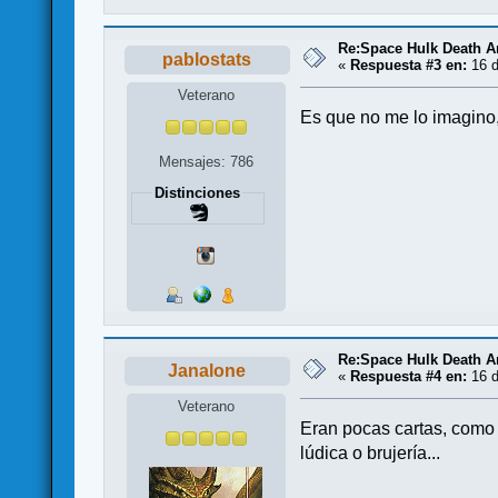
Re:Space Hulk Death A
pablostats
«
Respuesta #3 en:
16 d
Veterano
Es que no me lo imagino, 
Mensajes: 786
Distinciones
Re:Space Hulk Death A
Janalone
«
Respuesta #4 en:
16 d
Veterano
Eran pocas cartas, como 
lúdica o brujería...