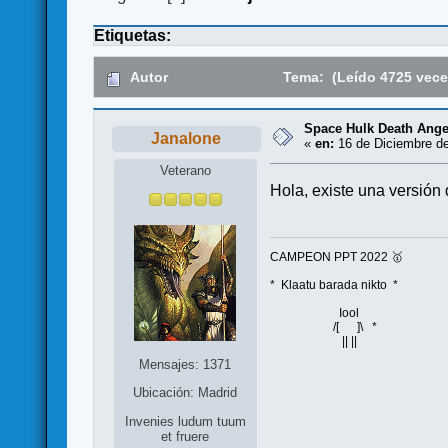
Etiquetas:
Autor
Tema: (Leído 4725 vece
Space Hulk Death Ange
Janalone
«
en:
16 de Diciembre de
Veterano
Hola, existe una versió
CAMPEON PPT 2022 🥇
* Klaatu barada nikto *
Iool
/[ ]\ *
|| ||
Mensajes: 1371
Ubicación: Madrid
Invenies ludum tuum
et fruere