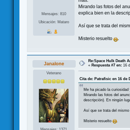
más.
Mirando las fotos del anu
explica bien en la descr
Mensajes: 810
Ubicación: Mataro
Así que se trata del mi
Misterio resuelto
.
Re:Space Hulk Death A
Janalone
«
Respuesta #7 en:
16 d
Veterano
Cita de: Patrafisic en 16 de
Me ha picado la curiosidad
Mirando las fotos del anunc
descripción). En ningún lug
Así que se trata del mism
Misterio resuelto
.
Mensajes: 1371