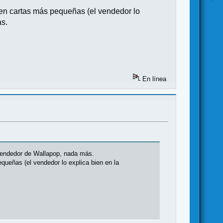
o en cartas más pequeñas (el vendedor lo
as.
En línea
 vendedor de Wallapop, nada más.
equeñas (el vendedor lo explica bien en la