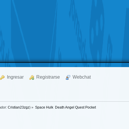
  Ingresar
  Registrarse
  Webchat
ador:
Cristian23zgz
) »
Space Hulk  Death Angel Quest Pocket