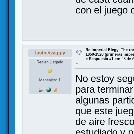
con el juego 
Re:Imperial Elegy: The ro
fastnetwiggly
1850-1920 (primeras impr
«
Respuesta #1 en:
28 de A
Recien Llegado
»
No estoy segu
Mensajes: 1
para termina
algunas parti
que este jue
de aire fresc
estudiado y n