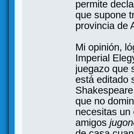
permite decla
que supone tr
provincia de 
Mi opinión, l
Imperial Eleg
juegazo que s
está editado 
Shakespeare 
que no domi
necesitas un 
amigos
jugon
de casa cuand