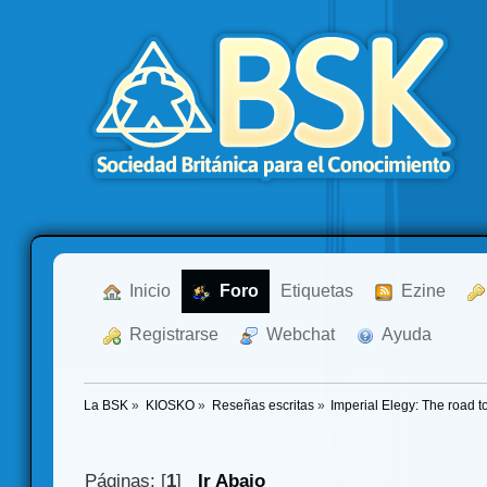
  Inicio
  Foro
Etiquetas
  Ezine
  Registrarse
  Webchat
  Ayuda
La BSK
»
KIOSKO
»
Reseñas escritas
»
Imperial Elegy: The road 
Páginas: [
1
]
Ir Abajo