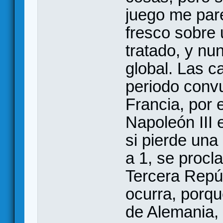
juego me pare
fresco sobre 
tratado, y nu
global. Las c
periodo convu
Francia, por
Napoleón III 
si pierde una
a 1, se procl
Tercera Repúb
ocurra, porqu
de Alemania, 