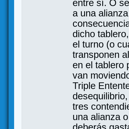
entre sí. O s
a una alianza
consecuencia
dicho tablero,
el turno (o c
transponen al
en el tablero
van moviendo 
Triple Entent
desequilibrio
tres contendi
una alianza o
deberás gast