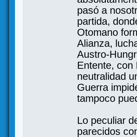
pasó a nosot
partida, dond
Otomano form
Alianza, luch
Austro-Hungrí
Entente, con 
neutralidad u
Guerra impide
tampoco pued
Lo peculiar d
parecidos con