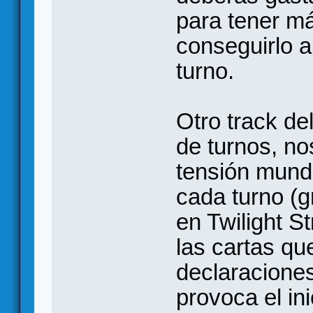
para tener m
conseguirlo al
turno.
Otro track de
de turnos, no
tensión mundi
cada turno (g
en Twilight S
las cartas qu
declaraciones
provoca el in