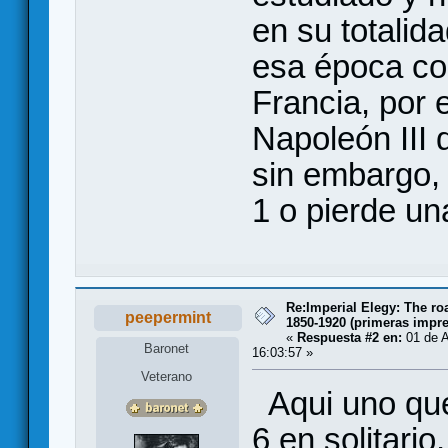
en su totalid
esa época co
Francia, por
Napoleón III 
sin embargo, 
1 o pierde un
Re:Imperial Elegy: The ro
peepermint
1850-1920 (primeras impr
«
Respuesta #2 en:
01 de A
Baronet
16:03:57 »
Veterano
Aqui uno que
6 en solitario