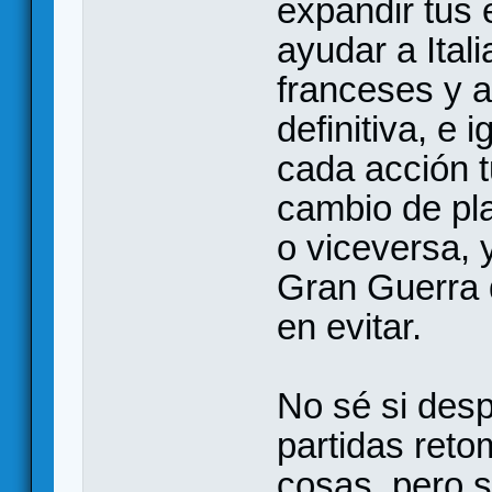
expandir tus 
ayudar a Itali
franceses y a
definitiva, e
cada acción 
cambio de pl
o viceversa, 
Gran Guerra 
en evitar.
No sé si des
partidas reto
cosas, pero s