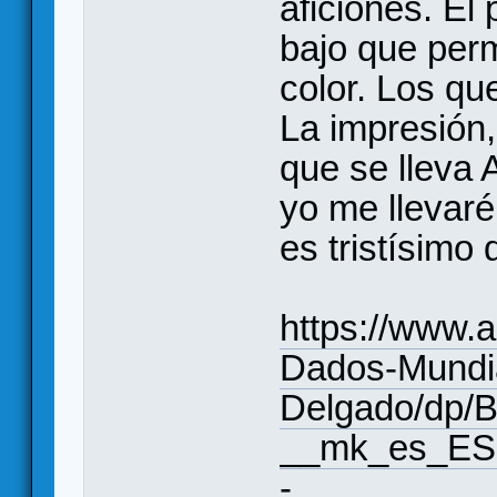
aficiones. El
bajo que perm
color. Los qu
La impresión, 
que se lleva
yo me llevar
es tristísimo 
https://www
Dados-Mundi
Delgado/dp/
__mk_es_E
-