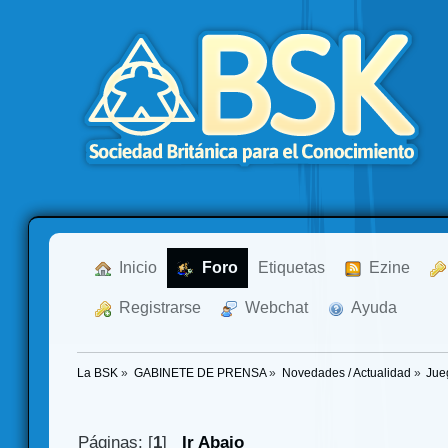
  Inicio
  Foro
Etiquetas
  Ezine
  Registrarse
  Webchat
  Ayuda
La BSK
»
GABINETE DE PRENSA
»
Novedades / Actualidad
»
Jue
Páginas: [
1
]
Ir Abajo