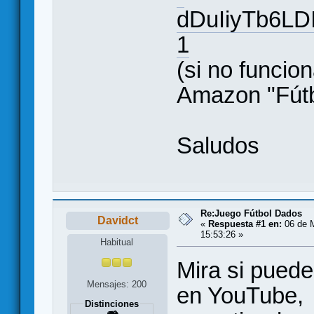
dDuIiyTb6LD
1
(si no funcion
Amazon "Fútb
Saludos
Re:Juego Fútbol Dados
Davidct
«
Respuesta #1 en:
06 de M
15:53:26 »
Habitual
Mira si puede
Mensajes: 200
en YouTube, 
Distinciones