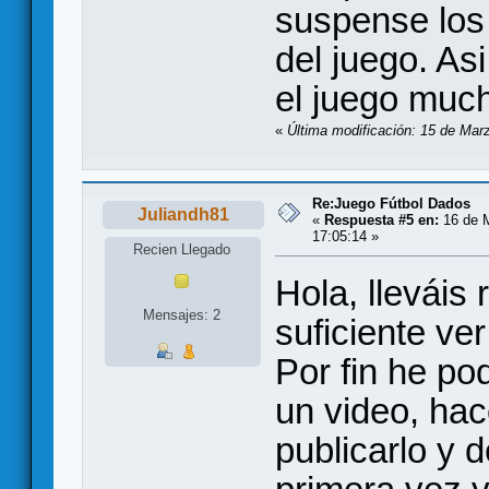
suspense los
del juego. A
el juego muc
«
Última modificación: 15 de Marz
Re:Juego Fútbol Dados
Juliandh81
«
Respuesta #5 en:
16 de M
17:05:14 »
Recien Llegado
Hola, lleváis
Mensajes: 2
suficiente ve
Por fin he po
un video, ha
publicarlo y d