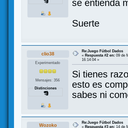
se entienda m
Suerte
Re:Juego Fútbol Dados
clio38
«
Respuesta #2 en:
09 de M
16:14:04 »
Experimentado
Si tienes ra
Mensajes: 356
esto es compr
Distinciones
sabes ni como
Re:Juego Fútbol Dados
Wozoko
«
Respuesta #3 en:
14 de M