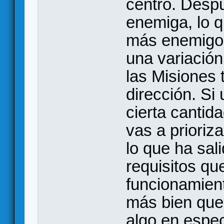
centro. Desp
enemiga, lo q
más enemigos
una variación 
las Misiones 
dirección. Si
cierta canti
vas a prioriza
lo que ha sal
requisitos qu
funcionamient
más bien que 
algo en espec