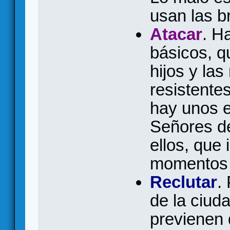
usan las b
Atacar
. H
básicos, q
hijos y la
resistente
hay unos e
Señores de
ellos, que
momentos
Reclutar
.
de la ciud
previenen 