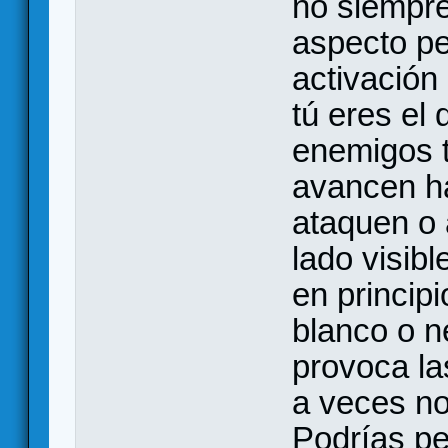
no siempre
aspecto pe
activación
tú eres el
enemigos t
avancen ha
ataquen o 
lado visibl
en princip
blanco o n
provoca la
a veces no
Podrías pe