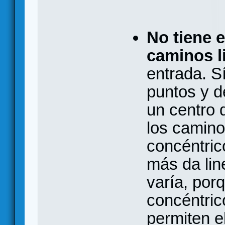
No tiene 
caminos l
entrada. S
puntos y d
un centro 
los camino
concéntric
más da lin
varía, por
concéntric
permiten e