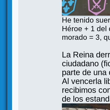
He tenido suer
Héroe + 1 del
morado = 3, qu
La Reina derr
ciudadano (fi
parte de una 
Al vencerla l
recibimos co
de los estand