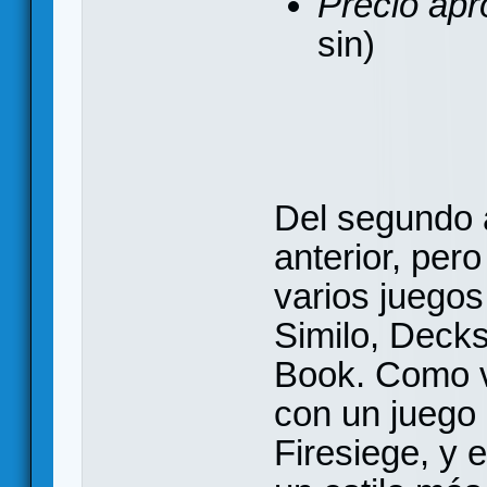
Precio apr
sin)
Del segundo 
anterior, per
varios juego
Similo, Deck
Book. Como v
con un juego
Firesiege, y 