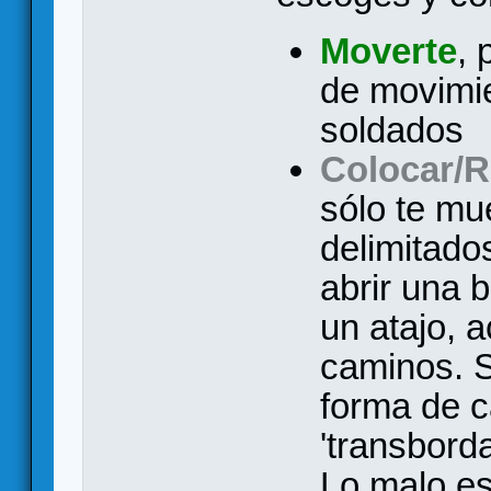
Moverte
, 
de movimie
soldados
Colocar/R
sólo te mu
delimitado
abrir una 
un atajo, 
caminos. S
forma de 
'transbord
Lo malo e