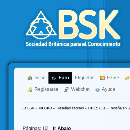
  Inicio
  Foro
Etiquetas
  Ezine
  Registrarse
  Webchat
  Ayuda
La BSK
»
KIOSKO
»
Reseñas escritas
»
FIRESIEGE - Reseña en Sol
Páginas: [
1
]
Ir Abajo