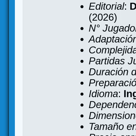
Editorial
:
D
(2026)
N° Jugado
Adaptación 
Complejid
Partidas 
Duración d
Preparaci
Idioma
:
In
Dependenc
Dimension
Tamaño e