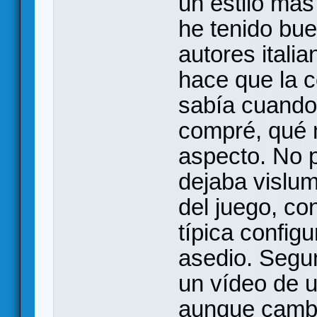
un estilo más
he tenido bu
autores itali
hace que la c
sabía cuando
compré, qué m
aspecto. No p
dejaba vislum
del juego, co
típica config
asedio. Segu
un vídeo de un
aunque cambi