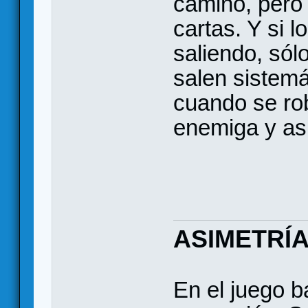
camino, pero
cartas. Y si 
saliendo, só
salen sistem
cuando se rob
enemiga y así
ASIMETRÍ
En el juego b