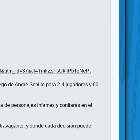
&utm_id=37&cl=TmIrZsFsUkIlPbTeNePt
uego de André Schillo para 2-4 jugadores y 60-
a de personajes infames y confiarás en el
xtravagante, y donde cada decisión puede