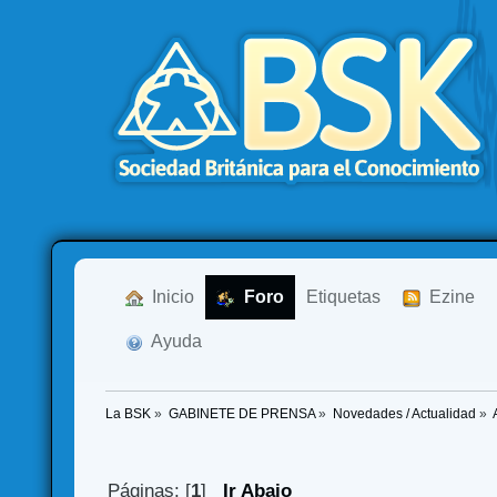
  Inicio
  Foro
Etiquetas
  Ezine
  Ayuda
La BSK
»
GABINETE DE PRENSA
»
Novedades / Actualidad
»
Páginas: [
1
]
Ir Abajo