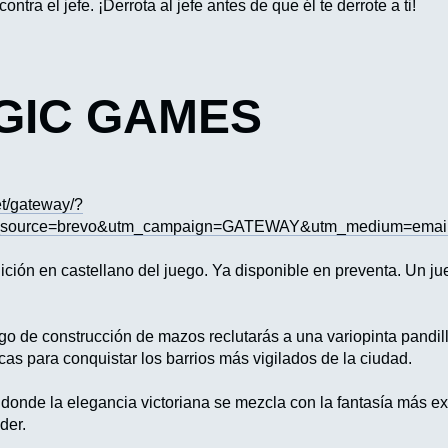
 contra el jefe. ¡Derrota al jefe antes de que él te derrote a ti!
GIC GAMES
et/gateway/?
m_source=brevo&utm_campaign=GATEWAY&utm_medium=email
dición en castellano del juego. Ya disponible en preventa. Un j
o de construcción de mazos reclutarás a una variopinta pandill
cas para conquistar los barrios más vigilados de la ciudad.
onde la elegancia victoriana se mezcla con la fantasía más e
der.