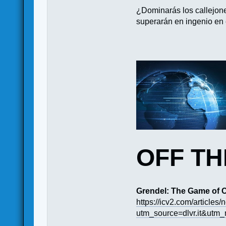
¿Dominarás los callejones
superarán en ingenio en 
OFF T
Grendel: The Game of
https://icv2.com/article
utm_source=dlvr.it&utm