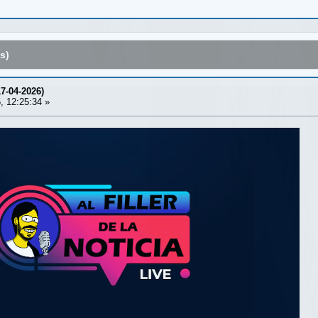
s)
17-04-2026)
, 12:25:34 »