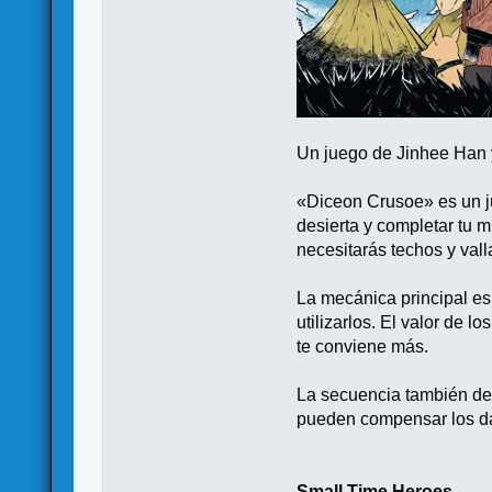
Un juego de Jinhee Han 
«Diceon Crusoe» es un ju
desierta y completar tu 
necesitarás techos y vall
La mecánica principal es
utilizarlos. El valor de 
te conviene más.
La secuencia también dete
pueden compensar los d
Small Time Heroes