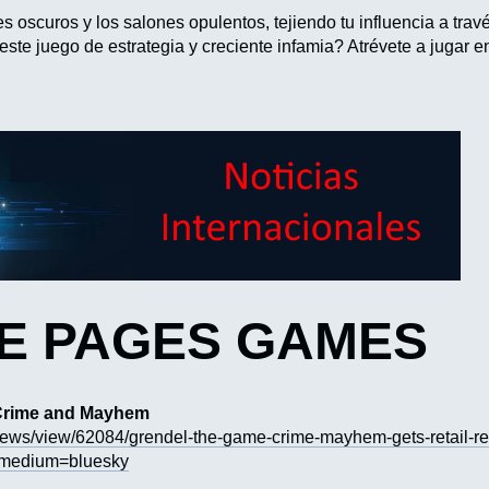
 oscuros y los salones opulentos, tejiendo tu influencia a travé
este juego de estrategia y creciente infamia? Atrévete a jugar 
HE PAGES GAMES
 Crime and Mayhem
s/news/view/62084/grendel-the-game-crime-mayhem-gets-retail-r
_medium=bluesky