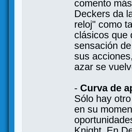
comento más a
Deckers da l
reloj" como t
clásicos que
sensación de 
sus acciones,
azar se vuelv
-
Curva de a
Sólo hay otro
en su moment
oportunidade
Knight. En D