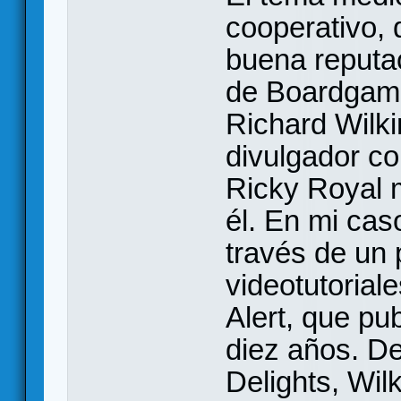
cooperativo, 
buena reputa
de Boardgam
Richard Wilki
divulgador c
Ricky Royal 
él. En mi cas
través de un 
videotutoria
Alert, que pu
diez años. D
Delights, Wil