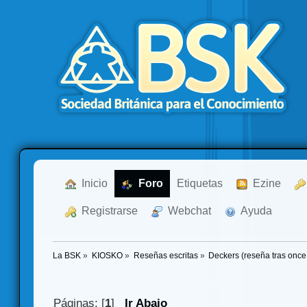
  Inicio
  Foro
Etiquetas
  Ezine
  Registrarse
  Webchat
  Ayuda
La BSK
»
KIOSKO
»
Reseñas escritas
»
Deckers (reseña tras once
Páginas: [
1
]
Ir Abajo