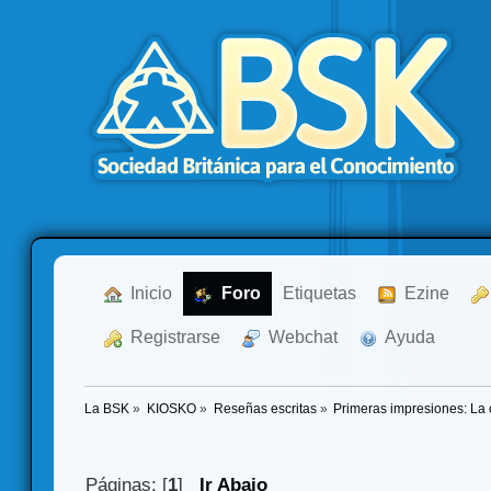
  Inicio
  Foro
Etiquetas
  Ezine
  Registrarse
  Webchat
  Ayuda
La BSK
»
KIOSKO
»
Reseñas escritas
»
Primeras impresiones: La 
Páginas: [
1
]
Ir Abajo