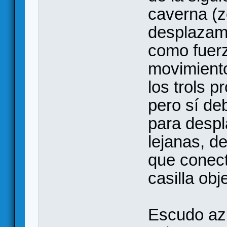
caverna (z
desplazamo
como fuerz
movimiento
los trols 
pero sí de
para despl
lejanas, d
que conect
casilla obj
Escudo azu