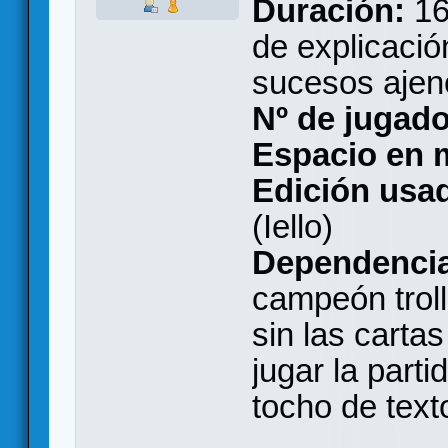
Duración:
16
de explicació
sucesos ajeno
Nº de jugado
Espacio en 
Edición usad
(Iello)
Dependencia
campeón troll
sin las carta
jugar la part
tocho de text