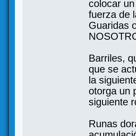
colocar un
fuerza de 
Guaridas 
NOSOTROS
Barriles, q
que se actu
la siguient
otorga un 
siguiente 
Runas dora
acumulaci