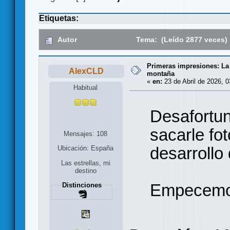
Etiquetas:
Autor
Tema: (Leído 2877 veces)
Primeras impresiones: La 
AlexCLD
montaña
«
en:
23 de Abril de 2026, 0
Habitual
Desafortu
sacarle fo
Mensajes: 108
desarrollo 
Ubicación: España
Las estrellas, mi
destino
Empecemos
Distinciones