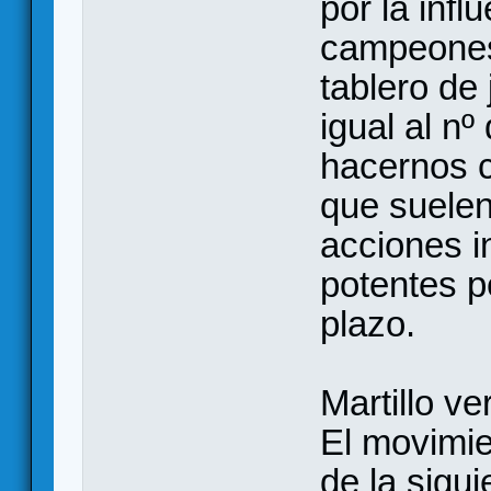
por la infl
campeones 
tablero de
igual al nº
hacernos c
que suele
acciones 
potentes pe
plazo.
Martillo v
El movimie
de la sigu