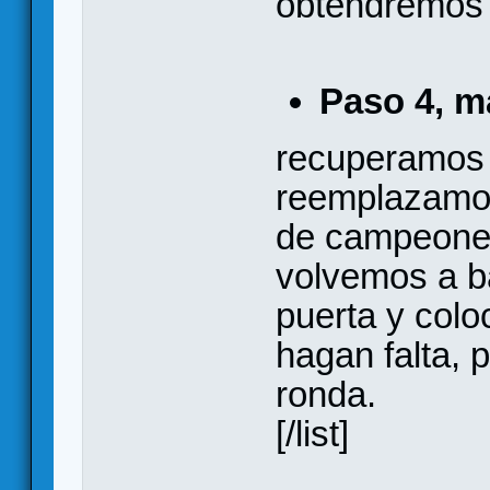
obtendremos 
Paso 4, m
recuperamos c
reemplazamos
de campeones
volvemos a ba
puerta y col
hagan falta,
ronda.
[/list]