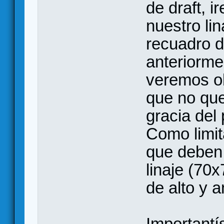
de draft, 
nuestro li
recuadro d
anteriorm
veremos ob
que no que
gracia del 
Como limit
que deben 
linaje (70
de alto y 
Importantí