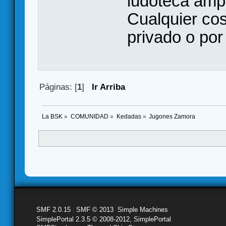
ludoteca ampl
Cualquier cos
privado o por
Páginas: [
1
]
Ir Arriba
La BSK
»
COMUNIDAD
»
Kedadas
»
Jugones Zamora 
SMF 2.0.15
|
SMF © 2013
,
Simple Machines
SimplePortal 2.3.5 © 2008-2012, SimplePortal