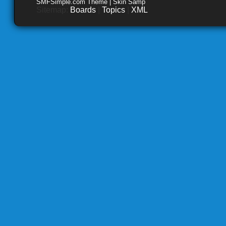
SMFSimple.com Theme | Skin Samp
Sitemap:
Boards
|
Topics
|
XML