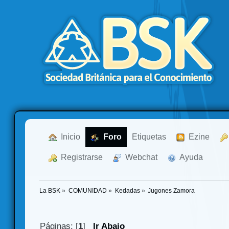
  Inicio
  Foro
Etiquetas
  Ezine
  Registrarse
  Webchat
  Ayuda
La BSK
»
COMUNIDAD
»
Kedadas
»
Jugones Zamora 
Páginas: [
1
]
Ir Abajo