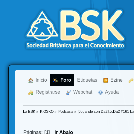
  Inicio
  Foro
Etiquetas
  Ezine
  Registrarse
  Webchat
  Ayuda
La BSK
»
KIOSKO
»
Podcasts
»
[Jugando con Da2] JcDa2 #161 La 
Páginas: [
1
]
Ir Abajo