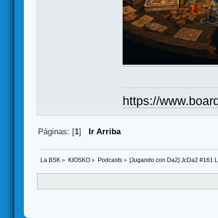
https://www.boar
Páginas: [
1
]
Ir Arriba
La BSK
»
KIOSKO
»
Podcasts
»
[Jugando con Da2] JcDa2 #161 La