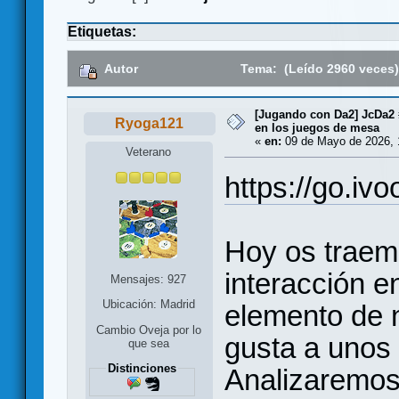
Etiquetas:
Autor
Tema: (Leído 2960 veces
[Jugando con Da2] JcDa2 
Ryoga121
en los juegos de mesa
«
en:
09 de Mayo de 2026, 
Veterano
https://go.iv
Hoy os traem
interacción e
Mensajes: 927
Ubicación: Madrid
elemento de 
Cambio Oveja por lo
gusta a unos 
que sea
Distinciones
Analizaremos