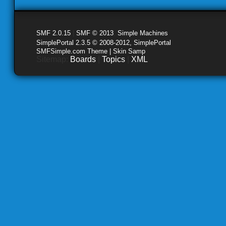
SMF 2.0.15
|
SMF © 2013
,
Simple Machines
SimplePortal 2.3.5 © 2008-2012, SimplePortal
SMFSimple.com Theme | Skin Samp
Sitemap:
Boards
|
Topics
|
XML