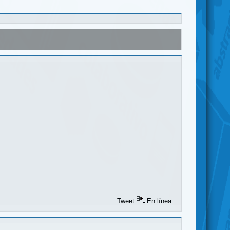
Tweet
En línea