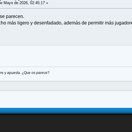
e Mayo de 2026, 02:45:17 »
se parecen.
cho más ligero y desenfadado, además de permitir más jugador
orre y apuesta. ¿Que os parece?