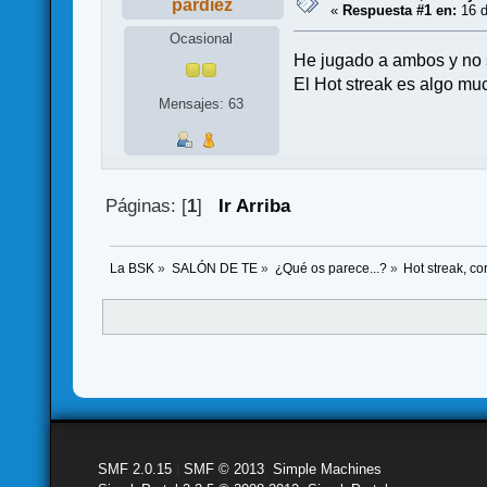
pardiez
«
Respuesta #1 en:
16 d
Ocasional
He jugado a ambos y no 
El Hot streak es algo mu
Mensajes: 63
Páginas: [
1
]
Ir Arriba
La BSK
»
SALÓN DE TE
»
¿Qué os parece...?
»
Hot streak, c
SMF 2.0.15
|
SMF © 2013
,
Simple Machines