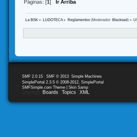
Páginas: [
1
]
Ir Arriba
La BSK
»
LUDOTECA
»
Reglamentos
(Moderador:
Blacksad
) »
US
SMF 2.0.15
|
SMF © 2013
,
Simple Machines
SimplePortal 2.3.5 © 2008-2012, SimplePortal
SMFSimple.com Theme | Skin Samp
Sitemap:
Boards
|
Topics
|
XML