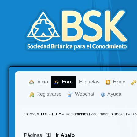
  Inicio
  Foro
Etiquetas
  Ezine
  Registrarse
  Webchat
  Ayuda
La BSK
»
LUDOTECA
»
Reglamentos
(Moderador:
Blacksad
) »
USA
Páginas: [
1
]
Ir Abajo