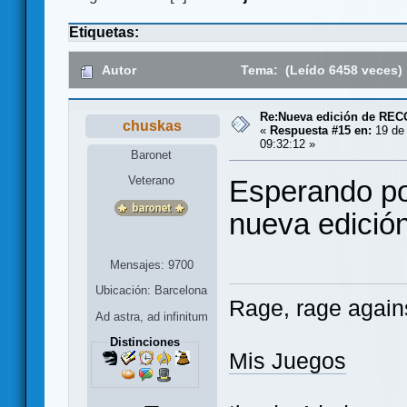
Etiquetas:
Autor
Tema: (Leído 6458 veces)
Re:Nueva edición de RE
chuskas
«
Respuesta #15 en:
19 de 
09:32:12 »
Baronet
Veterano
Esperando po
nueva edición
Mensajes: 9700
Ubicación: Barcelona
Rage, rage agains
Ad astra, ad infinitum
Distinciones
Mis Juegos