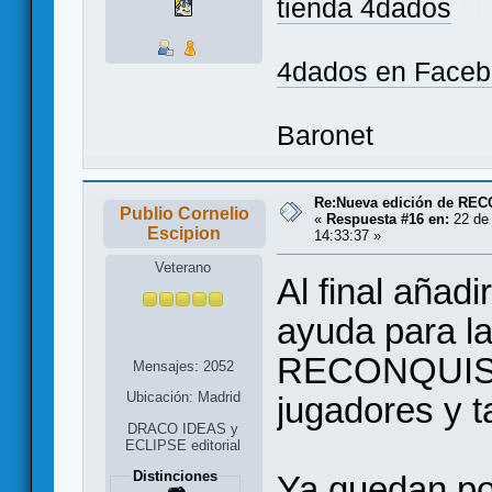
tienda 4dados
4dados en Face
Baronet
Re:Nueva edición de RE
Publio Cornelio
«
Respuesta #16 en:
22 de 
Escipion
14:33:37 »
Veterano
Al final añad
ayuda para la
RECONQUISTA
Mensajes: 2052
Ubicación: Madrid
jugadores y t
DRACO IDEAS y
ECLIPSE editorial
Distinciones
Ya quedan po