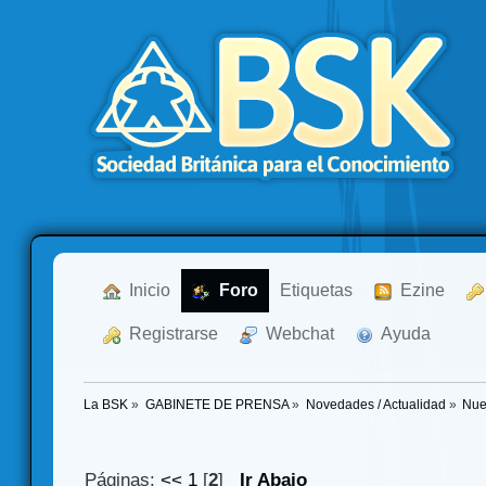
  Inicio
  Foro
Etiquetas
  Ezine
  Registrarse
  Webchat
  Ayuda
La BSK
»
GABINETE DE PRENSA
»
Novedades / Actualidad
»
Nue
Páginas:
<<
1
[
2
]
Ir Abajo