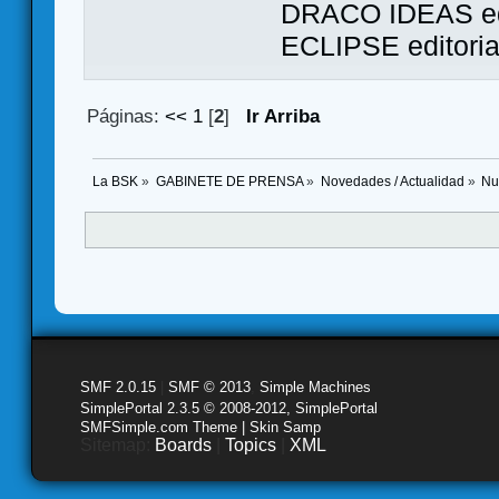
DRACO IDEAS ed
ECLIPSE editori
Páginas:
<<
1
[
2
]
Ir Arriba
La BSK
»
GABINETE DE PRENSA
»
Novedades / Actualidad
»
Nu
SMF 2.0.15
|
SMF © 2013
,
Simple Machines
SimplePortal 2.3.5 © 2008-2012, SimplePortal
SMFSimple.com Theme | Skin Samp
Sitemap:
Boards
|
Topics
|
XML