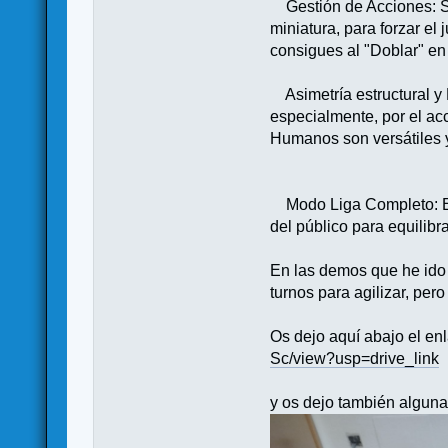
Gestión de Acciones: Se 
miniatura, para forzar el
consigues al "Doblar" e
Asimetría estructural y L
especialmente, por el ac
Humanos son versátiles y
Modo Liga Completo: El 
del público para equilibr
En las demos que he ido 
turnos para agilizar, pe
Os dejo aquí abajo el en
Sc/view?usp=drive_link
y os dejo también algun