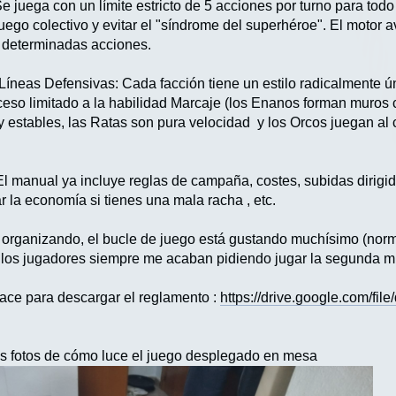
juega con un límite estricto de 5 acciones por turno para tod
 juego colectivo y evitar el "síndrome del superhéroe". El motor
n determinadas acciones.
íneas Defensivas: Cada facción tiene un estilo radicalmente úni
ceso limitado a la habilidad Marcaje (los Enanos forman muros 
 estables, las Ratas son pura velocidad y los Orcos juegan al c
manual ya incluye reglas de campaña, costes, subidas dirigida
ar la economía si tienes una mala racha , etc.
organizando, el bucle de juego está gustando muchísimo (norm
ro los jugadores siempre me acaban pidiendo jugar la segunda mi
lace para descargar el reglamento :
https://drive.google.com
as fotos de cómo luce el juego desplegado en mesa