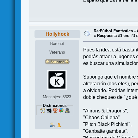
Espero que os llame la at
Re:Fútbol Fantástico -
Hollyhock
«
Respuesta #1 en:
23 d
Baronet
Pues la idea está bastan
Veterano
podrás atraer a jugones q
es buscar una simulación
Supongo que el nombre se
aliteración (dos efes), p
a olvidarlo. Podrías inten
Mensajes: 3623
doble chequeo de "¿qué n
Distinciones
"Alirons & Dragons",
"Chaos Chilena"
"Pitch Black Pichichi",
"Ganbatte gambeta",
"Berserkers de Córner".