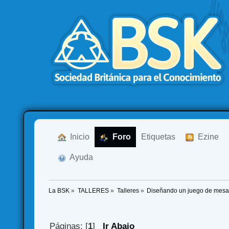
  Inicio
  Foro
Etiquetas
  Ezine
  Ayuda
La BSK
»
TALLERES
»
Talleres
»
Diseñando un juego de mes
Páginas: [
1
]
Ir Abajo