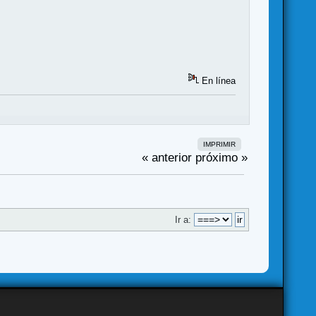
En línea
IMPRIMIR
« anterior
próximo »
Ir a: