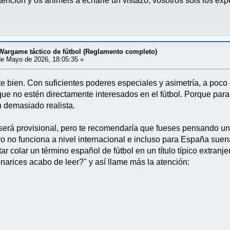
ención y os animéis a echarle un vistazo, vosotros sois los exp
 Wargame táctico de fútbol (Reglamento completo)
e Mayo de 2026, 18:05:35 »
te bien. Con suficientes poderes especiales y asimetría, a poc
ue no estén directamente interesados en el fútbol. Porque para 
 demasiado realista.
rá provisional, pero te recomendaría que fueses pensando uno m
ero no funciona a nivel internacional e incluso para España suen
tar colar un término español de fútbol en un título típico extran
arices acabo de leer?" y así llame más la atención: