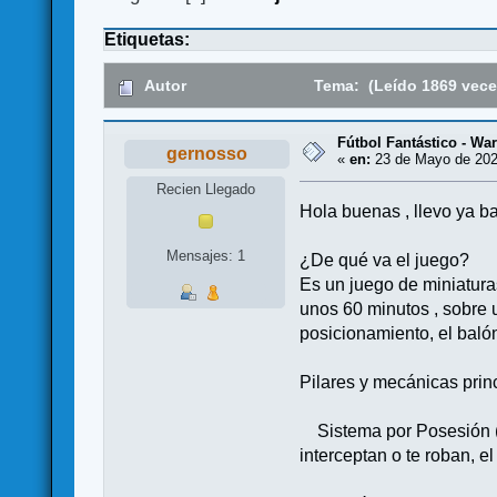
Etiquetas:
Autor
Tema: (Leído 1869 vece
Fútbol Fantástico - Wa
gernosso
«
en:
23 de Mayo de 202
Recien Llegado
Hola buenas , llevo ya b
Mensajes: 1
¿De qué va el juego?
Es un juego de miniaturas
unos 60 minutos , sobre 
posicionamiento, el balón
Pilares y mecánicas prin
Sistema por Posesión (No 
interceptan o te roban, e