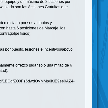
o el equipo y un máximo de 2 acciones por
 avanzado son las Acciones Gratuitas que
co dictado por sus atributos y,
con hasta 6 posiciones de Marcaje, los
ontragolpe físico).
s por puesto, lesiones e incentivos/apoyo
almente ofrezco jugar solo una mitad de 6
tad).
/file/d/1EQgfZO0Pz6dwdOVMMp6KIE9ee0AZ4-