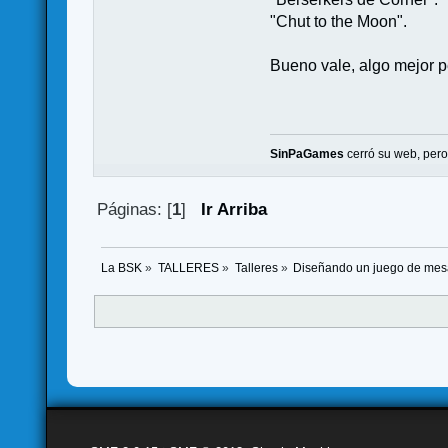
"Chut to the Moon".
Bueno vale, algo mejor 
SinPaGames
cerró su web, per
Páginas: [
1
]
Ir Arriba
La BSK
»
TALLERES
»
Talleres
»
Diseñando un juego de me