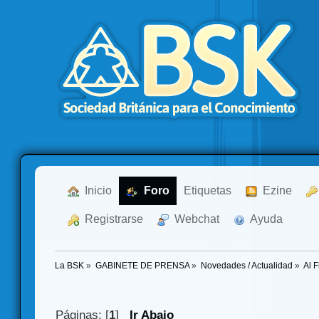
  Inicio
  Foro
Etiquetas
  Ezine
  Registrarse
  Webchat
  Ayuda
La BSK
»
GABINETE DE PRENSA
»
Novedades / Actualidad
»
Al F
Páginas: [
1
]
Ir Abajo