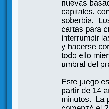
nuevas basad
capitales, com
soberbia. Los
cartas para c
interrumpir l
y hacerse con
todo ello mie
umbral del pr
Este juego es
partir de 14 
minutos. La 
comenzó el 2