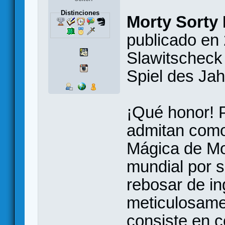
Distinciones
Morty Sorty
publicado en
Slawitscheck
Spiel des Ja
¡Qué honor! P
admitan como
Mágica de Mor
mundial por s
rebosar de i
meticulosame
consiste en c