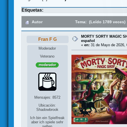
Etiquetas:
Autor
Tema: (Leído 1789 veces)
MORTY SORTY MAGIC SHO
Fran F G
español
«
en:
31 de Mayo de 2026, 
Moderador
Veterano
Mensajes: 8572
Ubicación:
Shadowbrook
Ich bin ein Spielfreak
aber ich spiele sehr
selten