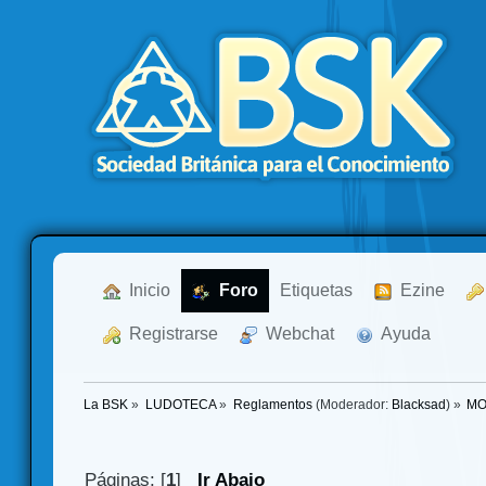
  Inicio
  Foro
Etiquetas
  Ezine
  Registrarse
  Webchat
  Ayuda
La BSK
»
LUDOTECA
»
Reglamentos
(Moderador:
Blacksad
) »
MO
Páginas: [
1
]
Ir Abajo