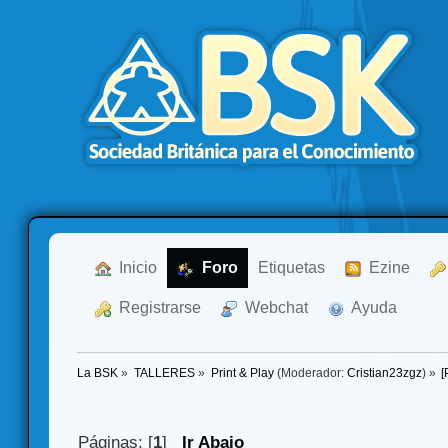
  Inicio
  Foro
Etiquetas
  Ezine
  Registrarse
  Webchat
  Ayuda
La BSK
»
TALLERES
»
Print & Play
(Moderador:
Cristian23zgz
) »
[
Páginas: [
1
]
Ir Abajo