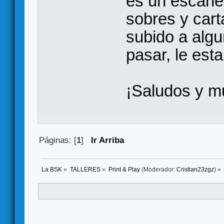
es un escaneo
sobres y carta
subido a alg
pasar, le est
¡Saludos y mu
Páginas: [
1
]
Ir Arriba
La BSK
»
TALLERES
»
Print & Play
(Moderador:
Cristian23zgz
) »