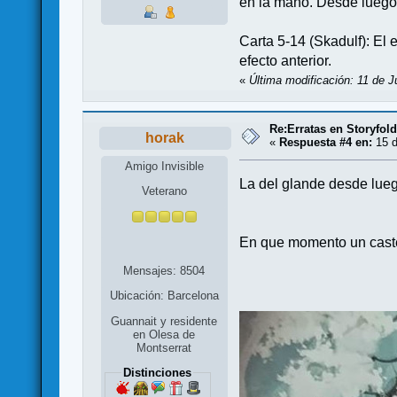
en la mano. Desde luego
Carta 5-14 (Skadulf): El
efecto anterior.
«
Última modificación: 11 de 
Re:Erratas en Storyfol
horak
«
Respuesta #4 en:
15 d
Amigo Invisible
La del glande desde lueg
Veterano
En que momento un castell
Mensajes: 8504
Ubicación: Barcelona
Guannait y residente
en Olesa de
Montserrat
Distinciones