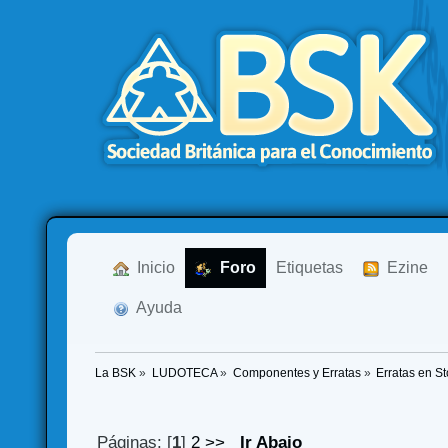
  Inicio
  Foro
Etiquetas
  Ezine
  Ayuda
La BSK
»
LUDOTECA
»
Componentes y Erratas
»
Erratas en S
Páginas: [
1
]
2
>>
Ir Abajo