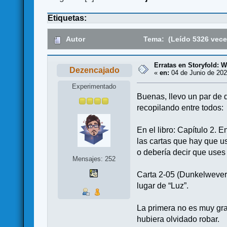
Etiquetas:
Autor
Tema: (Leído 5326 vece
Erratas en Storyfold: 
Dezencajado
«
en:
04 de Junio de 202
Experimentado
Buenas, llevo un par de d
recopilando entre todos:
En el libro: Capítulo 2. 
las cartas que hay que us
o debería decir que uses
Mensajes: 252
Carta 2-05 (Dunkelwever):
lugar de “Luz”.
La primera no es muy gra
hubiera olvidado robar.