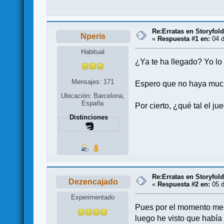
Re:Erratas en Storyfol
Nperis
«
Respuesta #1 en:
04 d
Habitual
¿Ya te ha llegado? Yo l
Mensajes: 171
Espero que no haya much
Ubicación: Barcelona,
España
Por cierto, ¿qué tal el j
Distinciones
Re:Erratas en Storyfol
Dezencajado
«
Respuesta #2 en:
05 d
Experimentado
Pues por el momento me 
luego he visto que habí