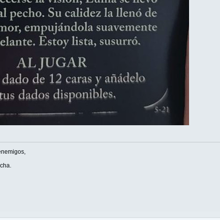
enemigos,
ucha.