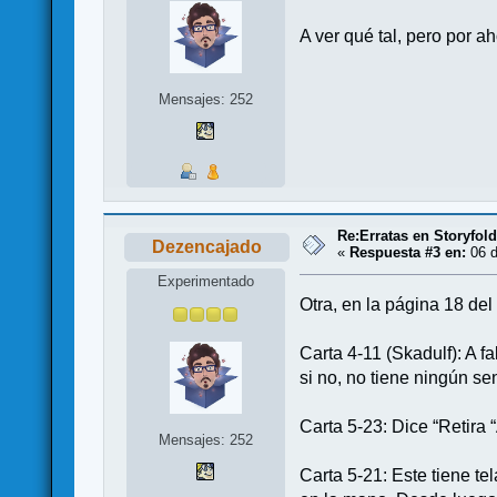
A ver qué tal, pero por 
Mensajes: 252
Re:Erratas en Storyfol
Dezencajado
«
Respuesta #3 en:
06 d
Experimentado
Otra, en la página 18 del
Carta 4-11 (Skadulf): A fa
si no, no tiene ningún sen
Carta 5-23: Dice “Retira 
Mensajes: 252
Carta 5-21: Este tiene te