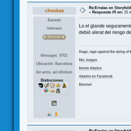
Re:Erratas en Storyfol
chuskas
«
Respuesta #5 en:
15 d
Baronet
Lo el glande seguramente 
Veterano
debió alerat del riesgo d
Rage, rage against the dying of t
Mensajes: 9701
Mis Juegos
Ubicación: Barcelona
tienda 4dados
Ad astra, ad infinitum
4dados en Facebook
Distinciones
Baronet
Re:Erratas en Storyfol