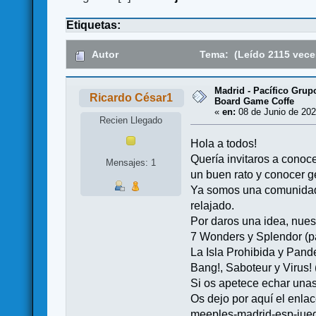
Etiquetas:
Autor
Tema: (Leído 2115 vece
Madrid - Pacífico Gru
Ricardo César1
Board Game Coffe
«
en:
08 de Junio de 202
Recien Llegado
Hola a todos!
Quería invitaros a conoc
Mensajes: 1
un buen rato y conocer g
Ya somos una comunidad 
relajado.
Por daros una idea, nue
7 Wonders y Splendor (pa
La Isla Prohibida y Pand
Bang!, Saboteur y Virus! 
Si os apetece echar unas 
Os dejo por aquí el enl
meeples-madrid-esp-jue