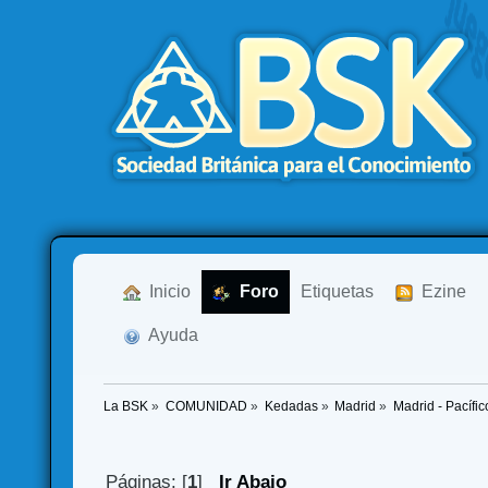
  Inicio
  Foro
Etiquetas
  Ezine
  Ayuda
La BSK
»
COMUNIDAD
»
Kedadas
»
Madrid
»
Madrid - Pacíf
Páginas: [
1
]
Ir Abajo