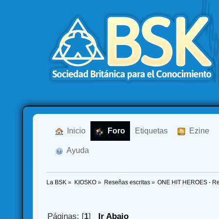
  Inicio
  Foro
Etiquetas
  Ezine
  Ayuda
La BSK
»
KIOSKO
»
Reseñas escritas
»
ONE HIT HEROES - Res
Páginas: [
1
]
Ir Abajo