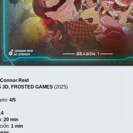
,
Connor Reid
 3D
,
FROSTED GAMES
(2025)
ario
:
4/5
14
a
:
20 min
ción
:
1 min
emán