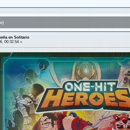
s)
ña en Solitario
6, 00:32:54 »