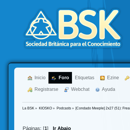
  Inicio
  Foro
Etiquetas
  Ezine
  Registrarse
  Webchat
  Ayuda
La BSK
»
KIOSKO
»
Podcasts
»
[Condado Meeple] 2x27 (51): Fre
Páginas: [
1
]
Ir Abajo