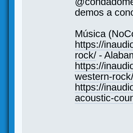
@condadomee
demos a conoc
Música (NoCo
https://inaudi
rock/
- Alaba
https://inaud
western-rock
https://inaudi
acoustic-coun