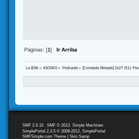
Páginas: [
1
]
Ir Arriba
La BSK
»
KIOSKO
»
Podcasts
»
[Condado Meeple] 2x27 (51): Fr
SMF 2.0.15
|
SMF © 2013
,
Simple Machines
SimplePortal 2.3.5 © 2008-2012, SimplePortal
SMFSimple.com Theme | Skin Samp