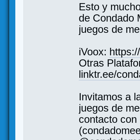
Esto y mucho
de Condado M
juegos de m
iVoox:
https:
Otras Plataf
linktr.ee/co
Invitamos a l
juegos de me
contacto con
(condadomee