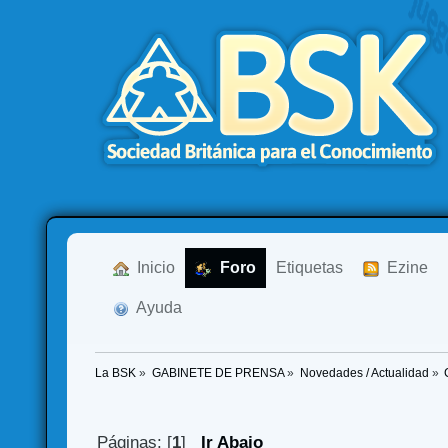
  Inicio
  Foro
Etiquetas
  Ezine
  Ayuda
La BSK
»
GABINETE DE PRENSA
»
Novedades / Actualidad
»
Páginas: [
1
]
Ir Abajo