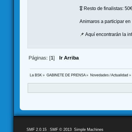
🎖️ Resto de finalistas: 
Animaros a participar e
📌 Aquí encontrarán la in
Páginas: [
1
]
Ir Arriba
La BSK
»
GABINETE DE PRENSA
»
Novedades / Actualidad
»
SMF 2.0.15
|
SMF © 2013
,
Simple Machines