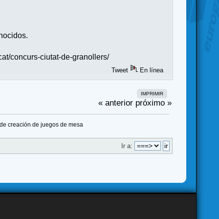
.
nocidos.
cat/concurs-ciutat-de-granollers/
Tweet
En línea
IMPRIMIR
« anterior
próximo »
 de creación de juegos de mesa
Ir a: