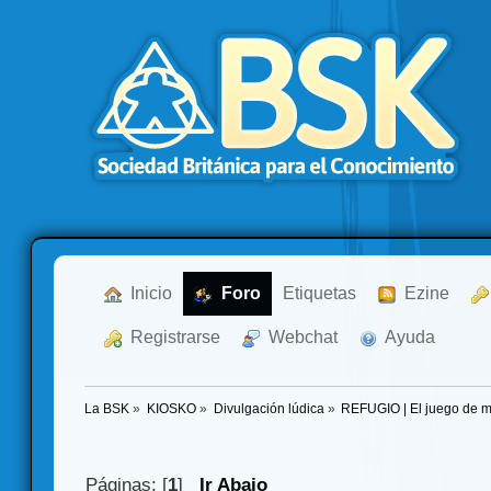
  Inicio
  Foro
Etiquetas
  Ezine
  Registrarse
  Webchat
  Ayuda
La BSK
»
KIOSKO
»
Divulgación lúdica
»
REFUGIO | El juego de m
Páginas: [
1
]
Ir Abajo