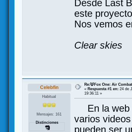
Desde Last 
este proyecto
Nos vemos en 
Clear skies
Re:🦊Fox One: Air Comba
Celebfin
«
Respuesta #1 en:
24 de J
19:36:11 »
Habitual
En la web es
Mensajes: 161
varios video
Distinciones
pueden ser u