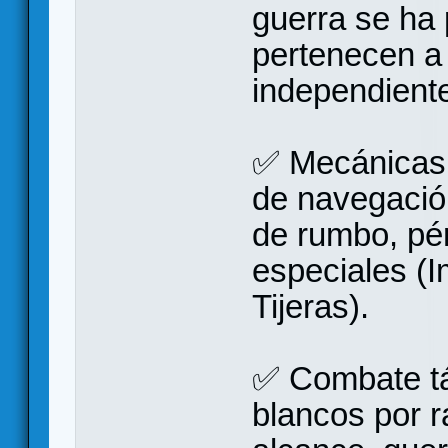
guerra se ha 
pertenecen a
independient
✅ Mecánicas 
de navegación,
de rumbo, pé
especiales (
Tijeras).
✅ Combate tá
blancos por r