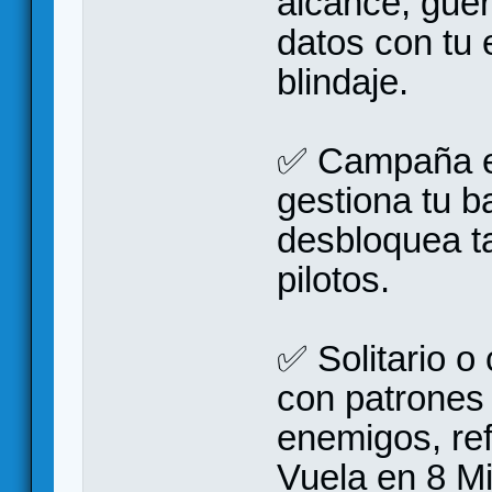
alcance, guer
datos con tu 
blindaje.
✅ Campaña ev
gestiona tu b
desbloquea ta
pilotos.
✅ Solitario o
con patrones
enemigos, ref
Vuela en 8 Mi