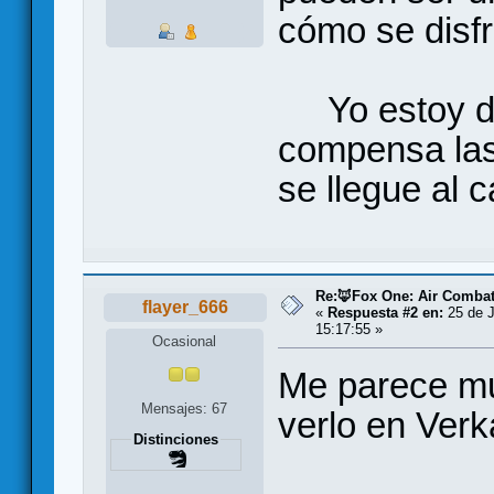
cómo se disfr
Yo estoy de
compensa las 
se llegue al c
Re:🦊Fox One: Air Comba
flayer_666
«
Respuesta #2 en:
25 de J
15:17:55 »
Ocasional
Me parece mu
Mensajes: 67
verlo en Verk
Distinciones