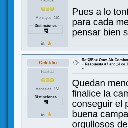
Habitual
Pues a lo ton
Mensajes: 161
para cada me
Distinciones
pensar bien s
Re:🦊Fox One: Air Comba
Celebfin
«
Respuesta #7 en:
14 de J
»
Habitual
Quedan meno
Mensajes: 161
finalice la 
Distinciones
conseguir el 
buena campañ
orgullosos de