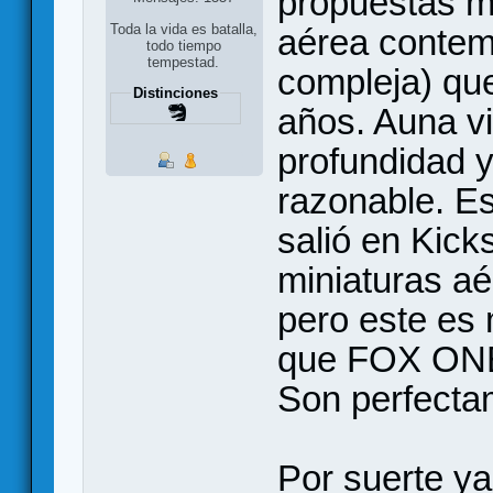
propuestas m
Toda la vida es batalla,
aérea contem
todo tiempo
tempestad.
compleja) que
Distinciones
años. Auna vi
profundidad 
razonable. E
salió en Kicks
miniaturas a
pero este es 
que FOX ONE 
Son perfecta
Por suerte ya