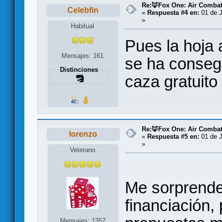
Re:🦊Fox One: Air Comba
Celebfin
«
Respuesta #4 en:
01 de J
»
Habitual
Pues la hoja 
Mensajes: 161
se ha conseg
Distinciones
caza gratuito
Re:🦊Fox One: Air Comba
lorenzo
«
Respuesta #5 en:
01 de J
»
Veterano
Me sorprende
financiación,
Mensajes: 1357