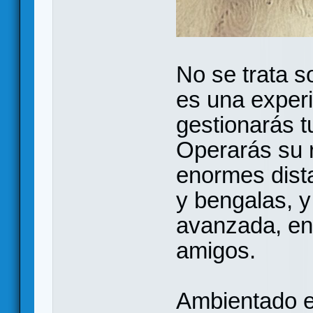
No se trata s
es una exper
gestionarás t
Operarás su r
enormes dista
y bengalas, y
avanzada, en 
amigos.
Ambientado e