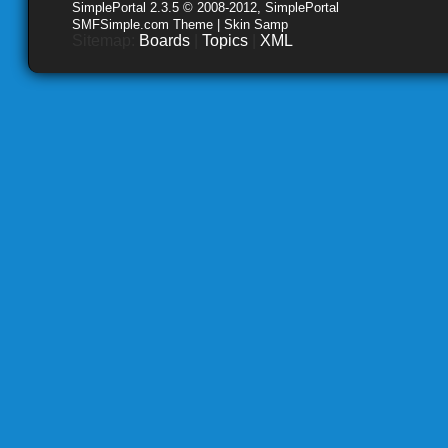
SimplePortal 2.3.5 © 2008-2012, SimplePortal
SMFSimple.com Theme | Skin Samp
Sitemap:
Boards
|
Topics
|
XML