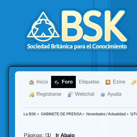
  Inicio
  Foro
Etiquetas
  Ezine
  Registrarse
  Webchat
  Ayuda
La BSK
»
GABINETE DE PRENSA
»
Novedades / Actualidad
»
🦊F
Páginas: [
1
]
Ir Abajo