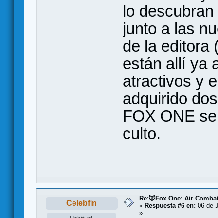
lo descubran 
junto a las 
de la editora 
están allí ya
atractivos y 
adquirido dos
FOX ONE se c
culto.
Re:🦊Fox One: Air Comba
Celebfin
«
Respuesta #6 en:
06 de J
»