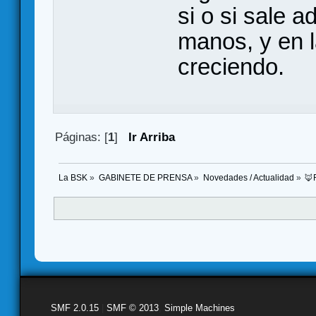
si o si sale 
manos, y en 
creciendo.
Páginas: [
1
]
Ir Arriba
La BSK
»
GABINETE DE PRENSA
»
Novedades / Actualidad
»
🦊
SMF 2.0.15
|
SMF © 2013
,
Simple Machines