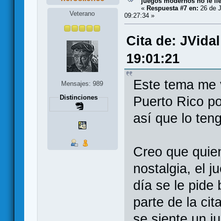
juegos modernos no le lle
«
Respuesta #7 en:
26 de J
Veterano
09:27:34 »
Cita de: JVida
19:01:21
Este tema me 
Mensajes: 989
Distinciones
Puerto Rico p
así que lo ten
Creo que quien
nostalgia, el 
día se le pide
parte de la cit
se siente un 