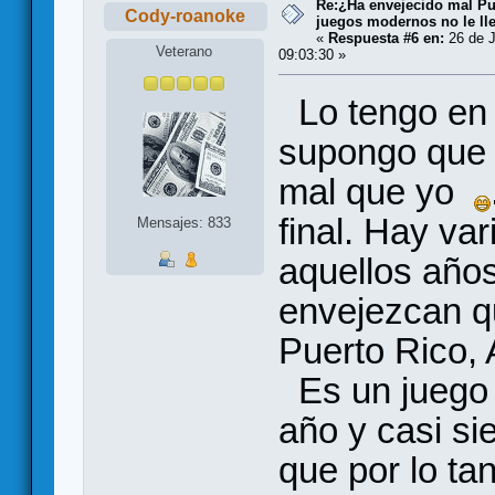
Re:¿Ha envejecido mal Pu
Cody-roanoke
juegos modernos no le lle
«
Respuesta #6 en:
26 de J
Veterano
09:03:30 »
Lo tengo en 
supongo que 
mal que yo
final. Hay va
Mensajes: 833
aquellos año
envejezcan q
Puerto Rico, 
Es un juego q
año y casi si
que por lo ta