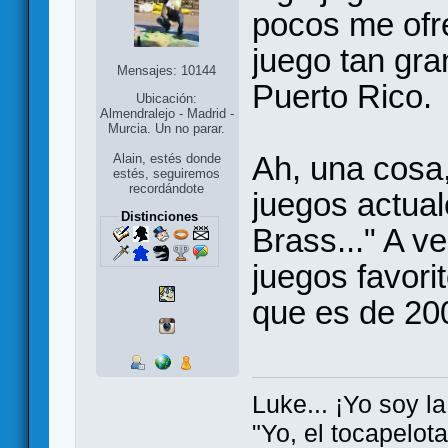
pocos me ofr
juego tan gra
Mensajes: 10144
Puerto Rico.
Ubicación:
Almendralejo - Madrid -
Murcia. Un no parar.
Ah, una cosa,
Alain, estés donde
estés, seguiremos
recordándote
juegos actua
Distinciones
Brass..." A v
juegos favori
que es de 20
Luke... ¡Yo soy la
"Yo, el tocapelot