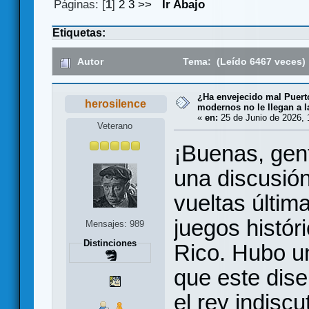
Páginas: [
1
]
2
3
>>
Ir Abajo
Etiquetas:
Autor
Tema: (Leído 6467 veces)
¿Ha envejecido mal Puert
herosilence
modernos no le llegan a l
«
en:
25 de Junio de 2026, 
Veterano
¡Buenas, gent
una discusión
vueltas últim
juegos históri
Mensajes: 989
Distinciones
Rico. Hubo u
que este dis
el rey indisc