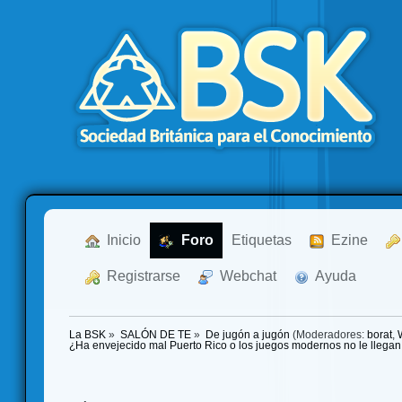
  Inicio
  Foro
Etiquetas
  Ezine
  Registrarse
  Webchat
  Ayuda
La BSK
»
SALÓN DE TE
»
De jugón a jugón
(Moderadores:
borat
,
¿Ha envejecido mal Puerto Rico o los juegos modernos no le llegan 