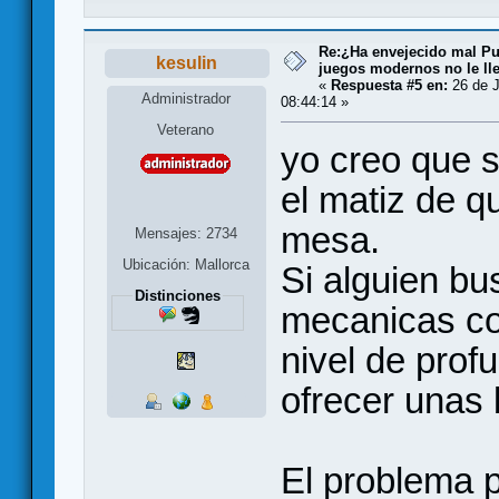
Re:¿Ha envejecido mal Pu
kesulin
juegos modernos no le lle
«
Respuesta #5 en:
26 de J
Administrador
08:44:14 »
Veterano
yo creo que 
el matiz de q
mesa.
Mensajes: 2734
Ubicación: Mallorca
Si alguien bu
Distinciones
mecanicas co
nivel de prof
ofrecer unas 
El problema 