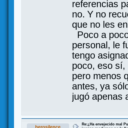
referencias p
no. Y no rec
que no les en
Poco a poco,
personal, le f
tengo asigna
poco, eso sí,
pero menos q
antes, ya sól
jugó apenas 
Re:¿Ha envejecido mal Pu
herosilence