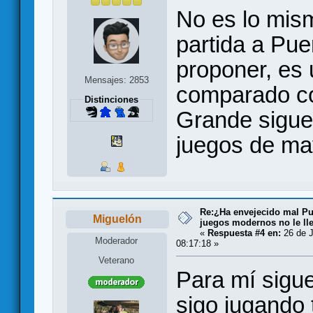
No es lo mis
partida a Pue
proponer, es 
Mensajes: 2853
comparado con
Distinciones
Grande sigue
juegos de ma
Re:¿Ha envejecido mal Pu
Miguelón
juegos modernos no le lle
«
Respuesta #4 en:
26 de J
Moderador
08:17:18 »
Veterano
Para mí sigu
sigo jugando