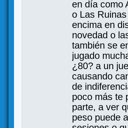
en día como 
o Las Ruinas
encima en dis
novedad o la
también se e
jugado mucha
¿80? a un jue
causando can
de indiferenc
poco más te p
parte, a ver 
peso puede a
sesiones o que