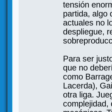
tensión enor
partida, alg
actuales no l
despliegue, r
sobreproducc
Para ser just
que no deberí
como Barrage
Lacerda), Gai
otra liga. Ju
complejidad, 