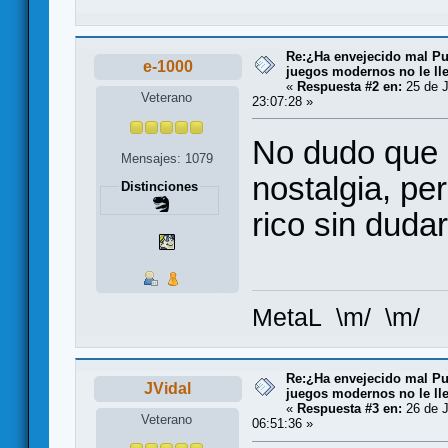
Re:¿Ha envejecido mal Pu
e-1000
juegos modernos no le lle
«
Respuesta #2 en:
25 de J
Veterano
23:07:28 »
No dudo que 
Mensajes: 1079
nostalgia, pe
Distinciones
rico sin dudar
MetaL \m/ \m/
Re:¿Ha envejecido mal Pu
JVidal
juegos modernos no le lle
«
Respuesta #3 en:
26 de J
Veterano
06:51:36 »