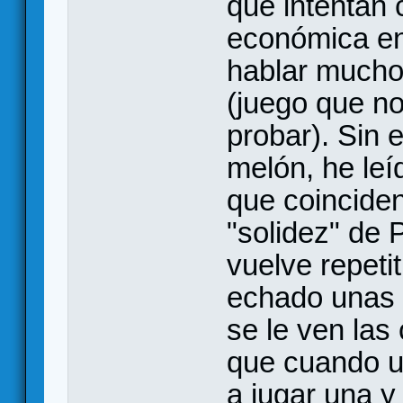
que intentan
económica en
hablar mucho
(juego que no
probar). Sin 
melón, he leí
que coinciden
"solidez" de 
vuelve repeti
echado unas 
se le ven las
que cuando u
a jugar una y