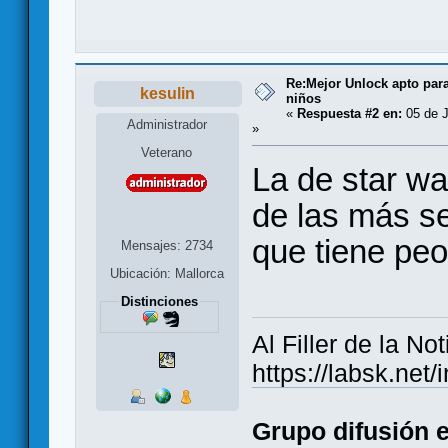
Re:Mejor Unlock apto para
kesulin
niños
«
Respuesta #2 en:
05 de J
Administrador
»
Veterano
La de star w
de las más se
que tiene peo
Mensajes: 2734
Ubicación: Mallorca
Distinciones
Al Filler de la Not
https://labsk.ne
Grupo difusión 