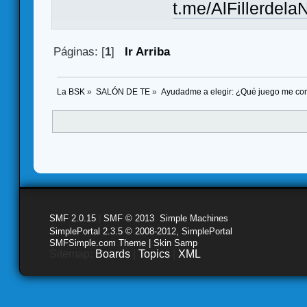
t.me/AlFillerdela
Páginas: [
1
]
Ir Arriba
La BSK
»
SALÓN DE TE
»
Ayudadme a elegir: ¿Qué juego me co
SMF 2.0.15
|
SMF © 2013
,
Simple Machines
SimplePortal 2.3.5 © 2008-2012, SimplePortal
SMFSimple.com Theme | Skin Samp
Sitemap:
Boards
|
Topics
|
XML