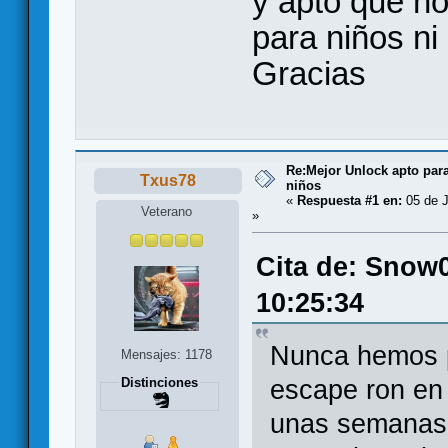
y apto que n
para niños ni
Gracias
Re:Mejor Unlock apto para
Txus78
niños
«
Respuesta #1 en:
05 de J
Veterano
»
Cita de: Snow0
10:25:34
Nunca hemos p
Mensajes: 1178
escape ron en
Distinciones
unas semanas 