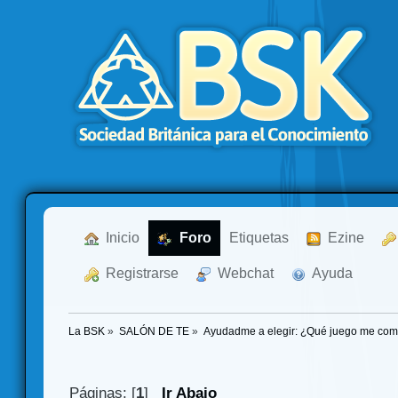
  Inicio
  Foro
Etiquetas
  Ezine
  Registrarse
  Webchat
  Ayuda
La BSK
»
SALÓN DE TE
»
Ayudadme a elegir: ¿Qué juego me co
Páginas: [
1
]
Ir Abajo