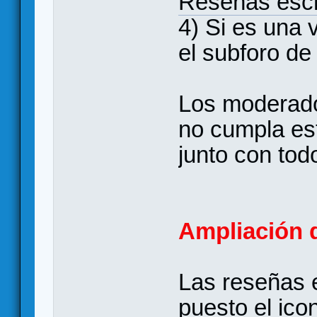
Reseñas escr
4) Si es una 
el subforo d
Los moderador
no cumpla es
junto con tod
Ampliación d
Las reseñas 
puesto el ico