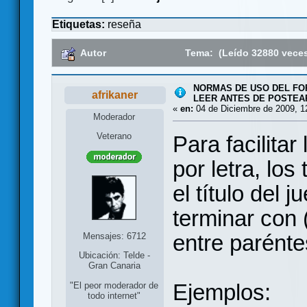
Etiquetas:
reseña
Autor
Tema: (Leído 32880 vece
NORMAS DE USO DEL FO
afrikaner
LEER ANTES DE POSTEA
«
en:
04 de Diciembre de 2009, 1
Moderador
Veterano
Para facilitar
por letra, l
el título del
terminar con 
entre parénte
Mensajes: 6712
Ubicación: Telde -
Gran Canaria
Ejemplos:
"El peor moderador de
todo internet"