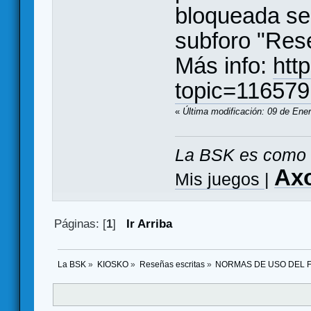
bloqueada se 
subforo "Rese
Más info:
htt
topic=116579
«
Última modificación: 09 de Ene
La BSK es como 
Ax
Mis juegos
|
Páginas: [
1
]
Ir Arriba
La BSK
»
KIOSKO
»
Reseñas escritas
»
NORMAS DE USO DEL F