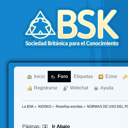
  Inicio
  Foro
Etiquetas
  Ezine
  Registrarse
  Webchat
  Ayuda
La BSK
»
KIOSKO
»
Reseñas escritas
»
NORMAS DE USO DEL F
Páginas: [
1
]
Ir Abajo