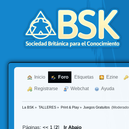
  Inicio
  Foro
Etiquetas
  Ezine
  Registrarse
  Webchat
  Ayuda
La BSK
»
TALLERES
»
Print & Play
»
Juegos Gratuitos 
(Moderado
Páginas:
<<
1
[
2
]
Ir Abajo