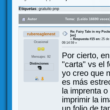
Etiquetas:
gratuito
pnp
Autor
Tema: (Leído 16690 veces
Re: Fairy Tale in my Pocke
rubereaglenest
[es]
«
Respuesta #15 en:
25 de 
Ocasional
09:14:59 »
Por cierto, e
Mensajes: 92
"carta" vs el
Distinciones
yo creo que 
es más estrec
la imprenta o
imprimir la 
un folio de t