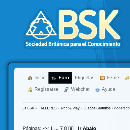
  Inicio
  Foro
Etiquetas
  Ezine
  Registrarse
  Webchat
  Ayuda
La BSK
»
TALLERES
»
Print & Play
»
Juegos Gratuitos 
(Moderado
Páginas:
<<
1
...
7
8
[
9
]
Ir Abajo