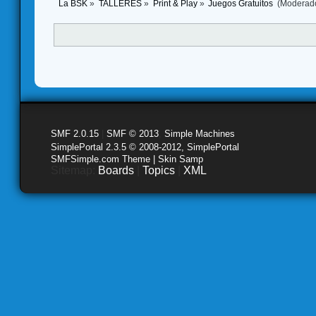
La BSK
»
TALLERES
»
Print & Play
»
Juegos Gratuitos 
(Moderad
SMF 2.0.15
|
SMF © 2013
,
Simple Machines
SimplePortal 2.3.5 © 2008-2012, SimplePortal
SMFSimple.com Theme | Skin Samp
Sitemap:
Boards
|
Topics
|
XML