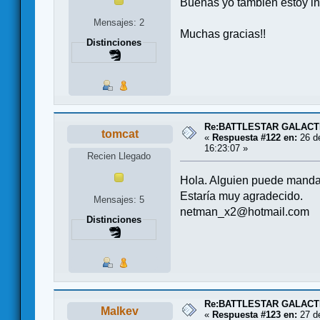
Buenas yo también estoy in
Mensajes: 2
Muchas gracias!!
Distinciones
Re:BATTLESTAR GALACT
tomcat
«
Respuesta #122 en:
26 de
16:23:07 »
Recien Llegado
Hola. Alguien puede manda
Estaría muy agradecido.
Mensajes: 5
netman_x2@hotmail.com
Distinciones
Re:BATTLESTAR GALACT
Malkev
«
Respuesta #123 en:
27 de