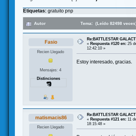
Etiquetas:
gratuito
pnp
Autor
Tema: (Leído 82498 veces
Re:BATTLESTAR GALACT
Fasio
«
Respuesta #120 en:
25 d
12:42:10 »
Recien Llegado
Estoy interesado, gracias.
Mensajes: 4
Distinciones
Re:BATTLESTAR GALACT
matismacis86
«
Respuesta #121 en:
11 de
18:15:48 »
Recien Llegado