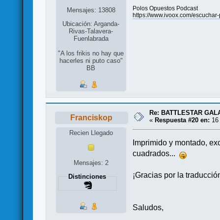
Polos Opuestos Podcast
Mensajes: 13808
https://www.ivoox.com/escuch
Ubicación: Arganda-
Rivas-Talavera-
Fuenlabrada
"A los frikis no hay que
hacerles ni puto caso"
BB
Re: BATTLESTAR GAL
Franciskop
«
Respuesta #20 en:
16 
Recien Llegado
Imprimido y montado, exc
cuadrados...
Mensajes: 2
¡Gracias por la traducció
Distinciones
Saludos,