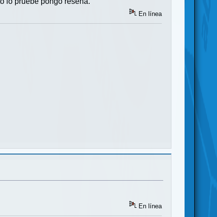
to lo pruebe pongo reseña.
En línea
En línea