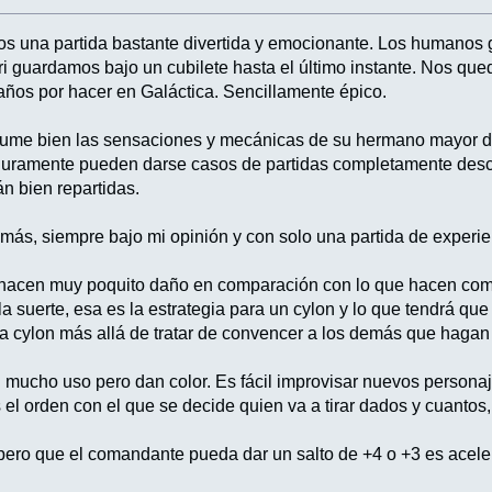
os una partida bastante divertida y emocionante. Los humanos
i guardamos bajo un cubilete hasta el último instante. Nos que
años por hacer en Galáctica. Sencillamente épico.
esume bien las sensaciones y mecánicas de su hermano mayor de
eguramente pueden darse casos de partidas completamente de
án bien repartidas.
 más, siempre bajo mi opinión y con solo una partida de experie
 hacen muy poquito daño en comparación con lo que hacen como
ala suerte, esa es la estrategia para un cylon y lo que tendrá 
a cylon más allá de tratar de convencer a los demás que hagan
 mucho uso pero dan color. Es fácil improvisar nuevos personaje
 el orden con el que se decide quien va a tirar dados y cuantos
pero que el comandante pueda dar un salto de +4 o +3 es acele