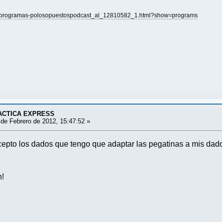
ar-programas-polosopuestospodcast_al_12810582_1.html?show=programs
ACTICA EXPRESS
de Febrero de 2012, 15:47:52 »
epto los dados que tengo que adaptar las pegatinas a mis dad
n!