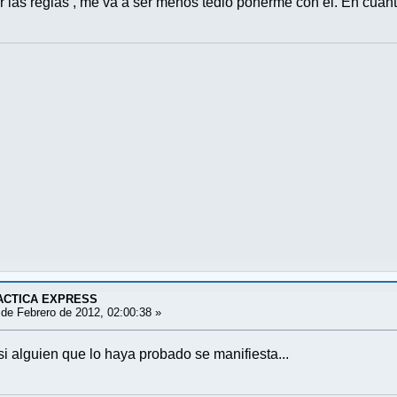
r las reglas , me va a ser menos tedio ponerme con él. En cuan
ACTICA EXPRESS
de Febrero de 2012, 02:00:38 »
si alguien que lo haya probado se manifiesta...