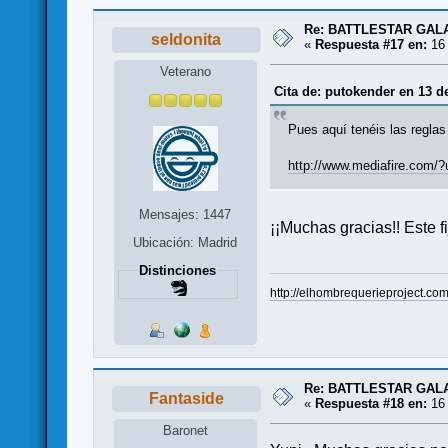
Re: BATTLESTAR GAL
seldonita
«
Respuesta #17 en:
16 
Veterano
Cita de: putokender en 13 d
Pues aquí tenéis las regla
http://www.mediafire.com
Mensajes: 1447
¡¡Muchas gracias!! Este f
Ubicación: Madrid
Distinciones
http://elhombrequerieproject.co
Re: BATTLESTAR GAL
Fantaside
«
Respuesta #18 en:
16 
Baronet