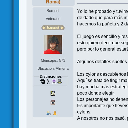
Roma)
Baronet
Yo lo he probado y tuvim
de dado que para más inr
Veterano
hacernos la puñeta y 2 d
El juego es sencillo y r
esto quiero decir que s
pero por lo general estar
Mensajes: 573
Algunos detalles sueltos
Ubicación: Almería
Los cylons descubiertos
Distinciones
Aquí se trata de fingir m
hay mucha más estrategi
poco donde elegir.
Los personajes no tienen
Es importante que llevéis
cylons.
A nosotros no nos pasó, 