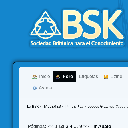
  Inicio
  Foro
Etiquetas
  Ezine
  Ayuda
La BSK
»
TALLERES
»
Print & Play
»
Juegos Gratuitos 
(Moder
Páginas:
<<
1
[
2
]
3
4
...
9
>>
Ir Abajo