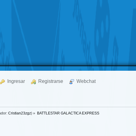
  Ingresar
  Registrarse
  Webchat
ador:
Cristian23zgz
) »
BATTLESTAR GALACTICA EXPRESS