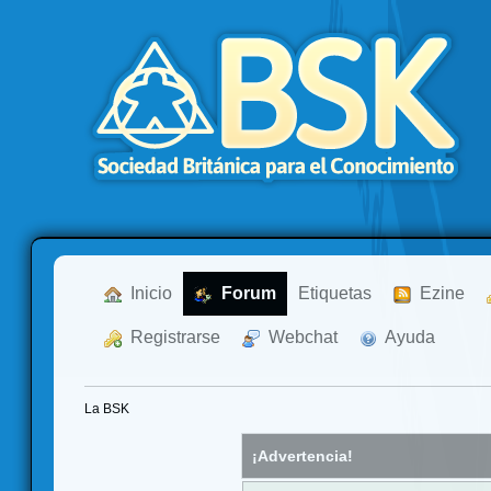
  Inicio
  Forum
Etiquetas
  Ezine
  Registrarse
  Webchat
  Ayuda
La BSK
¡Advertencia!