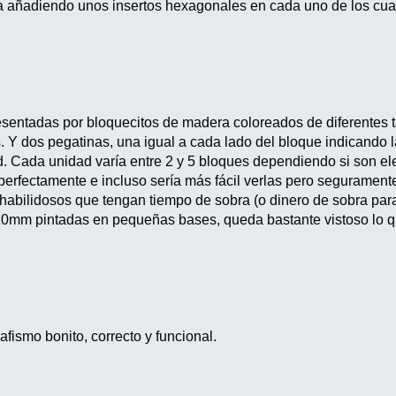
ea añadiendo unos insertos hexagonales en cada uno de los cuale
sentadas por bloquecitos de madera coloreados de diferentes ta
es. Y dos pegatinas, una igual a cada lado del bloque indicando 
d. Cada unidad varía entre 2 y 5 bloques dependiendo si son elefa
 perfectamente e incluso sería más fácil verlas pero segurament
habilidosos que tengan tiempo de sobra (o dinero de sobra para p
 10mm pintadas en pequeñas bases, queda bastante vistoso lo q
fismo bonito, correcto y funcional.