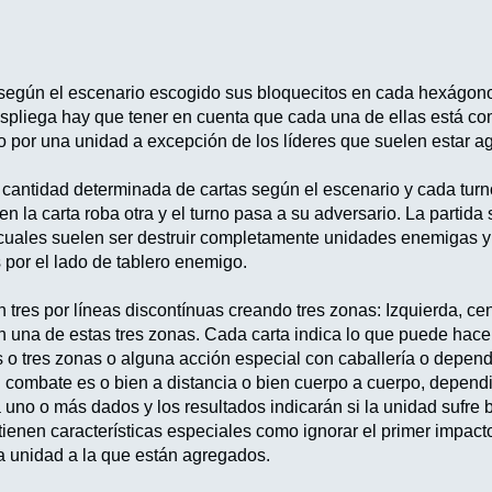
según el escenario escogido sus bloquecitos en cada hexágono
spliega hay que tener en cuenta que cada una de ellas está c
o por una unidad a excepción de los líderes que suelen estar 
cantidad determinada de cartas según el escenario y cada turno
en la carta roba otra y el turno pasa a su adversario. La parti
os cuales suelen ser destruir completamente unidades enemigas 
 por el lado de tablero enemigo.
en tres por líneas discontínuas creando tres zonas: Izquierda, c
 una de estas tres zonas. Cada carta indica lo que puede hacer
s o tres zonas o alguna acción especial con caballería o depe
 combate es o bien a distancia o bien cuerpo a cuerpo, depend
á uno o más dados y los resultados indicarán si la unidad sufre b
tienen características especiales como ignorar el primer impacto
a unidad a la que están agregados.