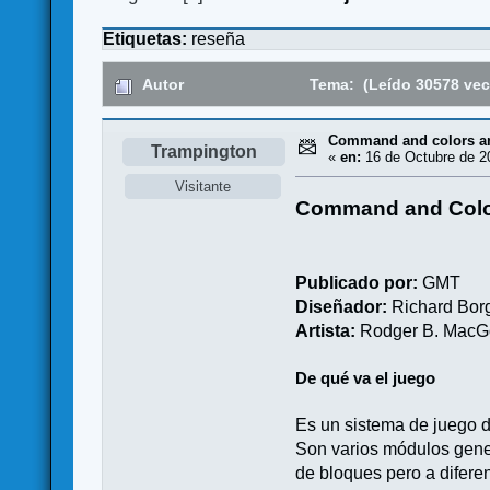
Etiquetas:
reseña
Autor
Tema: (Leído 30578 vec
Command and colors anc
Trampington
«
en:
16 de Octubre de 2
Visitante
Command and Colo
Publicado por:
GMT
Diseñador:
Richard Bor
Artista:
Rodger B. Mac
De qué va el juego
Es un sistema de juego d
Son varios módulos gener
de bloques pero a difere