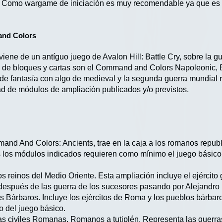
. Como wargame de iniciación es muy recomendable ya que es m
and Colors
 viene de un antíguo juego de Avalon Hill: Battle Cry, sobre la g
a de bloques y cartas son el Command and Colors Napoleonic, Ba
e fantasía con algo de medieval y la segunda guerra mundial r
d de módulos de ampliación publicados y/o previstos.
and And Colors: Ancients, trae en la caja a los romanos republ
 los módulos indicados requieren como mínimo el juego básico
os reinos del Medio Oriente. Esta ampliación incluye el ejércit
después de las guerra de los sucesores pasando por Alejandro 
s Bárbaros. Incluye los ejércitos de Roma y los pueblos bárbaro
lo del juego básico.
as civiles Romanas. Romanos a tutiplén. Representa las guerr