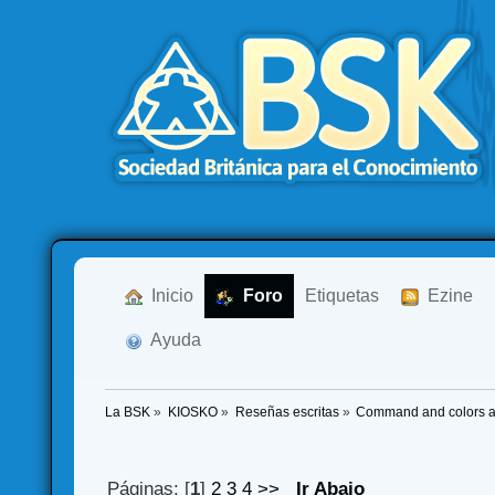
  Inicio
  Foro
Etiquetas
  Ezine
  Ayuda
La BSK
»
KIOSKO
»
Reseñas escritas
»
Command and colors an
Páginas: [
1
]
2
3
4
>>
Ir Abajo