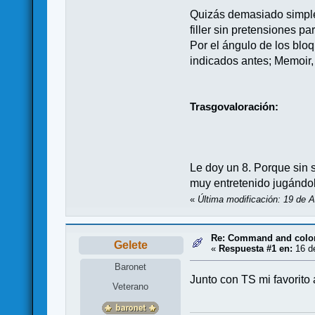
Quizás demasiado simple
filler sin pretensiones 
Por el ángulo de los bloq
indicados antes; Memoir, e
Trasgovaloración:
Le doy un 8. Porque sin s
muy entretenido jugándolo
«
Última modificación: 19 de A
Re: Command and colors
Gelete
«
Respuesta #1 en:
16 de
Baronet
Junto con TS mi favorito
Veterano