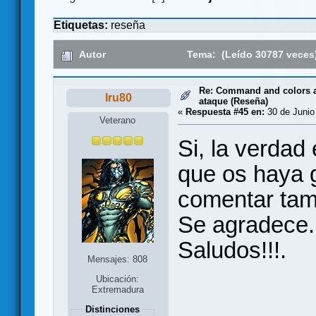
Etiquetas:
reseña
Autor
Tema: (Leído 30787 veces
Re: Command and colors a
Iru80
ataque (Reseña)
«
Respuesta #45 en:
30 de Junio
Veterano
Si, la verda
que os haya g
comentar tamb
Se agradece.
Saludos!!!.
Mensajes: 808
Ubicación:
Extremadura
Distinciones