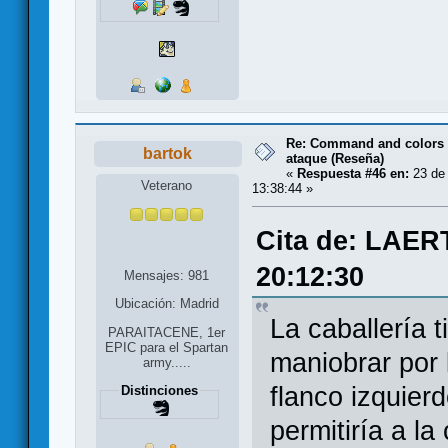
Re: Command and colors a
bartok
ataque (Reseña)
«
Respuesta #46 en:
23 de 
Veterano
13:38:44 »
Cita de: LAER
20:12:30
Mensajes: 981
Ubicación: Madrid
La caballería 
PARAITACENE, 1er
EPIC para el Spartan
maniobrar por l
army.....
flanco izquier
Distinciones
permitiría a la