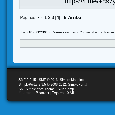
https://t.me/+
Páginas:
<<
1
2
3
[
4
]
Ir Arriba
La BSK
»
KIOSKO
»
Reseñas escritas
»
Command and colors anci
SMF 2.0.15
|
SMF © 2013
,
Simple Machines
SimplePortal 2.3.5 © 2008-2012, SimplePortal
SMFSimple.com Theme | Skin Samp
Sitemap:
Boards
|
Topics
|
XML