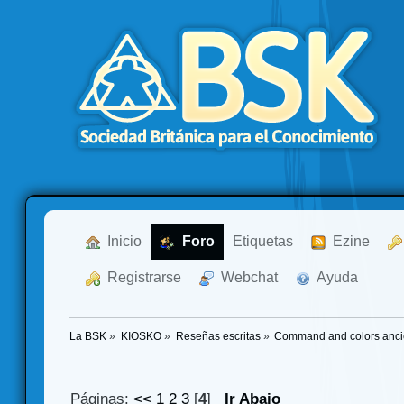
  Inicio
  Foro
Etiquetas
  Ezine
  Registrarse
  Webchat
  Ayuda
La BSK
»
KIOSKO
»
Reseñas escritas
»
Command and colors ancie
Páginas:
<<
1
2
3
[
4
]
Ir Abajo