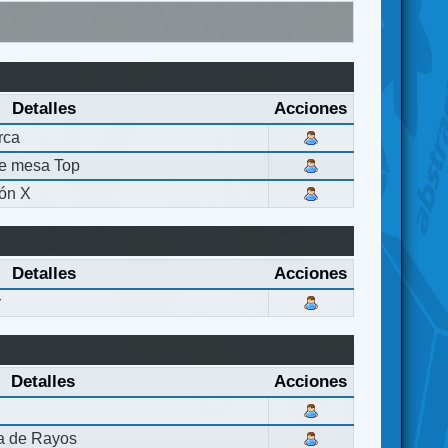
Detalles
Acciones
rca
de mesa Top
ón X
Detalles
Acciones
r
Detalles
Acciones
la de Rayos