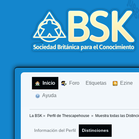
  Inicio
  Foro
Etiquetas
  Ezine
  Ayuda
La BSK
»
Perfil de Thescapehouse 
»
Muestra todas las Distinc
Información del Perfil
Distinciones