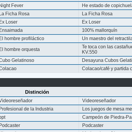
Night Fever
He estado de copichue
La Ficha Rosa
La Ficha Rosa
Ex Loser
Ex Loser
Ensaimada
100% mallorquín
El hombre profiláctico
Un maestro del retracti
Te toca con las castañu
El hombre orquesta
KV.550
Cubo Gelatinoso
Desayuna Cubos Gelat
Colacao
Colacao/café y partida
Distinción
Videoreseñador
Videoreseñador
Profesional de la Industria
Los juegos de mesa me
ppt
Campeón de Piedra-Pap
Podcaster
Podcaster