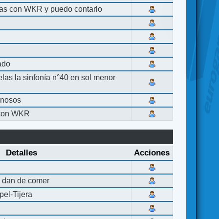
las con WKR y puedo contarlo
lado
elas la sinfonía n°40 en sol menor
inosos
 con WKR
Detalles
Acciones
 dan de comer
el-Tijera