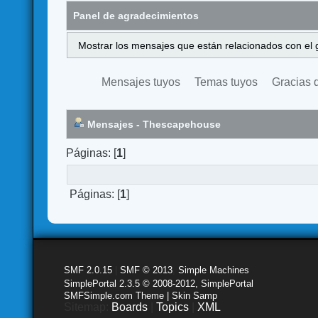
Panel de agradecimientos
Mostrar los mensajes que están relacionados con el 
Mensajes tuyos
Temas tuyos
Gracias 
Mensajes - Thescapehouse
Páginas: [
1
]
Páginas: [
1
]
SMF 2.0.15
|
SMF © 2013
,
Simple Machines
SimplePortal 2.3.5 © 2008-2012, SimplePortal
SMFSimple.com Theme | Skin Samp
Sitemap:
Boards
|
Topics
|
XML