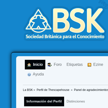
  Inicio
  Foro
Etiquetas
  Ezine
  Ayuda
La BSK
»
Perfil de Thescapehouse 
»
Panel de agradecimiento
Información del Perfil
Distinciones