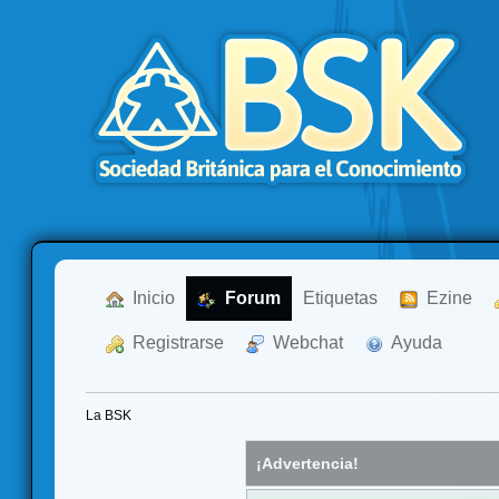
  Inicio
  Forum
Etiquetas
  Ezine
  Registrarse
  Webchat
  Ayuda
La BSK
¡Advertencia!