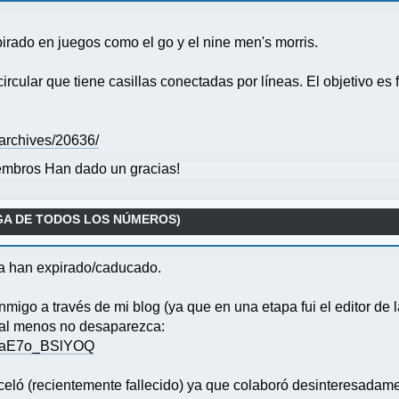
irado en juegos como el go y el nine men's morris.
ircular que tiene casillas conectadas por líneas. El objetivo es
r/archives/20636/
mbros Han dado un gracias!
GA DE TODOS LOS NÚMEROS)
sta han expirado/caducado.
igo a través de mi blog (ya que en una etapa fui el editor de l
 al menos no desaparezca:
qoaE7o_BSlYOQ
eló (recientemente fallecido) ya que colaboró desinteresadame