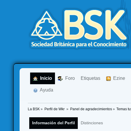
  Inicio
  Foro
Etiquetas
  Ezine
  Ayuda
La BSK
»
Perfil de Wkr 
»
Panel de agradecimientos
»
Temas tu
Información del Perfil
Distinciones