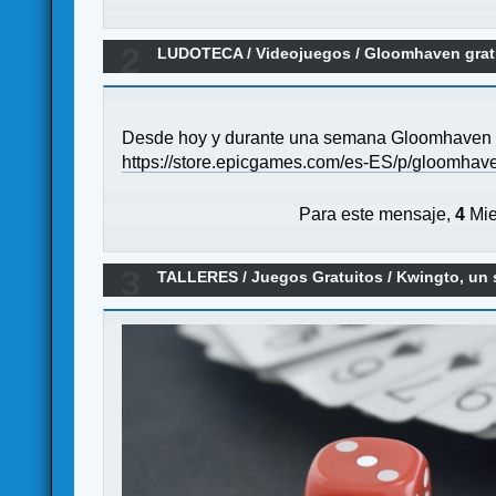
2
LUDOTECA
/
Videojuegos
/
Gloomhaven grat
Desde hoy y durante una semana Gloomhaven g
https://store.epicgames.com/es-ES/p/gloomhav
Para este mensaje,
4
Mie
3
TALLERES
/
Juegos Gratuitos
/
Kwingto, un 