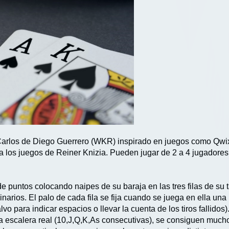
 Carlos de Diego Guerrero (WKR) inspirado en juegos como Qwix
a los juegos de Reiner Knizia. Pueden jugar de 2 a 4 jugadores
e puntos colocando naipes de su baraja en las tres filas de su 
narios. El palo de cada fila se fija cuando se juega en ella una
salvo para indicar espacios o llevar la cuenta de los tiros fallido
una escalera real (10,J,Q,K,As consecutivas), se consiguen mu