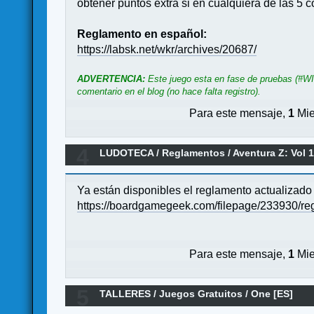
obtener puntos extra si en cualquiera de las 5 c
Reglamento en español:
https://labsk.net/wkr/archives/20687/
ADVERTENCIA:
Este juego esta en fase de pruebas (#WIP
comentario en el blog (no hace falta registro).
Para este mensaje,
1
Mie
4
LUDOTECA
/
Reglamentos
/
Aventura Z: Vol 
Ya están disponibles el reglamento actualizado 
https://boardgamegeek.com/filepage/233930/re
Para este mensaje,
1
Mie
5
TALLERES
/
Juegos Gratuitos
/
One [ES]