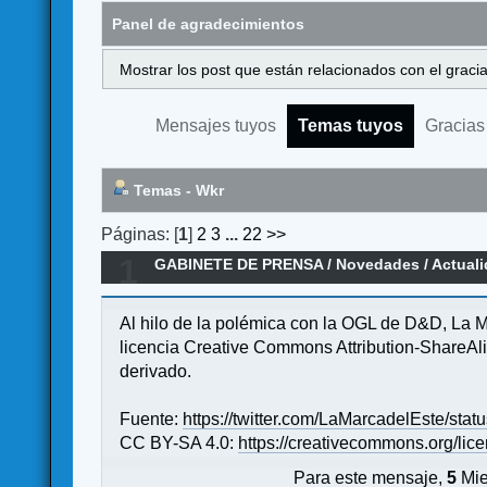
Panel de agradecimientos
Mostrar los post que están relacionados con el graci
Mensajes tuyos
Temas tuyos
Gracias
Temas - Wkr
Páginas: [
1
]
2
3
...
22
>>
1
GABINETE DE PRENSA
/
Novedades / Actual
Al hilo de la polémica con la OGL de D&D, La M
licencia Creative Commons Attribution-ShareAli
derivado.
Fuente:
https://twitter.com/LaMarcadelEste/s
CC BY-SA 4.0:
https://creativecommons.org/lic
Para este mensaje,
5
Mie