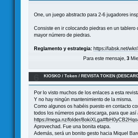
One, un juego abstracto para 2-6 jugadores insp
Consiste en ir colocando piedras en un tablero c
mayor número de piedras.
Reglamento y estrategia:
https://labsk.net/wk
Para este mensaje,
3
Mie
6
KIOSKO
/
Token
/
REVISTA TOKEN (DESCAR
Por lo visto muchos de los enlaces a esta revi
Y no hay ningún mantenimiento de la misma.
Como algunos os habéis puesto en contacto conm
todos los números para descarga, para que así
https://mega.nz/folder/8okiXLga#fbH0yCB2H
Aprovechad. Fue una bonita etapa.
Además, será un bonito gesto hacia Miquel Barc