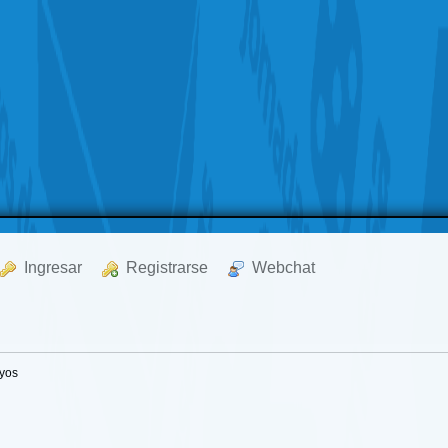
  Ingresar
  Registrarse
  Webchat
yos