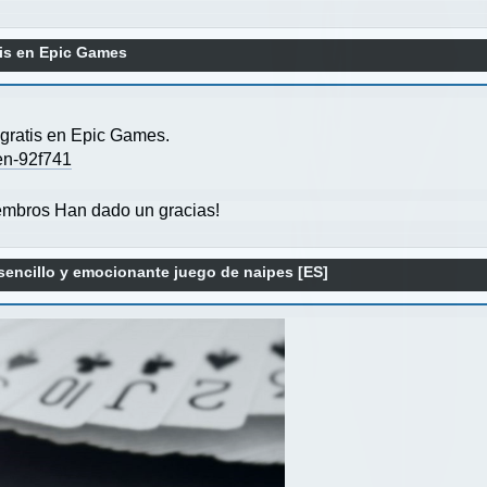
is en Epic Games
ratis en Epic Games.
en-92f741
mbros Han dado un gracias!
sencillo y emocionante juego de naipes [ES]