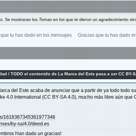
as. Se mostraran los
Temas
en los que
te dieron
un agradecimiento otro
 que tu has dado en los mensajes
Gracias que tu has dado e
idad
/
TODO el contenido de La Marca del Este pasa a ser CC BY-SA
arca del Este acaba de anunciar que a partir de ya todo todo 
ke 4.0 International (CC BY-SA 4.0), mucho más libre aún que 
tatus/1616367345361977346
enses/by-sa/4.0/deed.es
mbros Han dado un gracias!