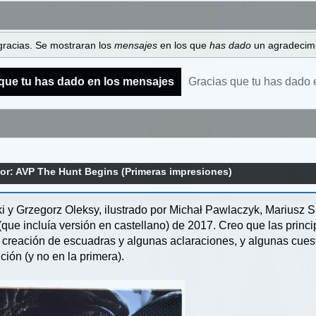
gracias. Se mostraran los
mensajes
en los que
has dado
un agradecimi
que tu has dado en los mensajes
Gracias que tu has dado 
tor: AVP The Hunt Begins (Primeras impresiones)
 y Grzegorz Oleksy, ilustrado por Michał Pawlaczyk, Mariusz S
que incluía versión en castellano) de 2017. Creo que las princ
e creación de escuadras y algunas aclaraciones, y algunas cue
ión (y no en la primera).