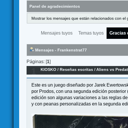
Panel de agradecimientos
Mostrar los mensajes que están relacionados con el 
Mensajes tuyos
Temas tuyos
Gracias 
Mensajes - Frankenstrat77
Páginas: [
1
]
1
KIOSKO
/
Reseñas escritas
/
Aliens vs Preda
Este es un juego diseñado por Jarek Ewertowski
por Prodos, con una segunda edición posterior (
edición son algunas variaciones a las reglas d
y con peanas personalizadas en la segunda edic