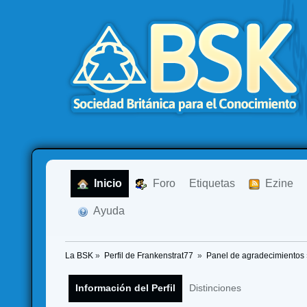
  Inicio
  Foro
Etiquetas
  Ezine
  Ayuda
La BSK
»
Perfil de Frankenstrat77 
»
Panel de agradecimientos
Información del Perfil
Distinciones