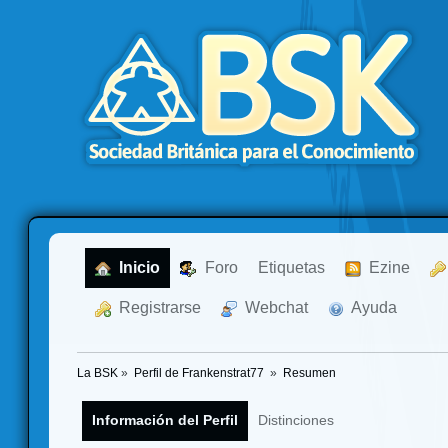
  Inicio
  Foro
Etiquetas
  Ezine
  Registrarse
  Webchat
  Ayuda
La BSK
»
Perfil de Frankenstrat77 
»
Resumen
Información del Perfil
Distinciones