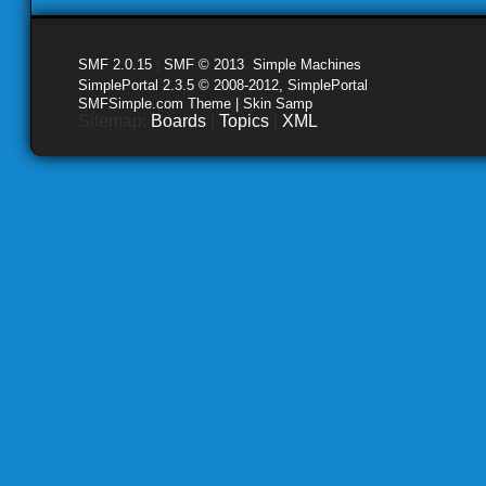
SMF 2.0.15
|
SMF © 2013
,
Simple Machines
SimplePortal 2.3.5 © 2008-2012, SimplePortal
SMFSimple.com Theme | Skin Samp
Sitemap:
Boards
|
Topics
|
XML