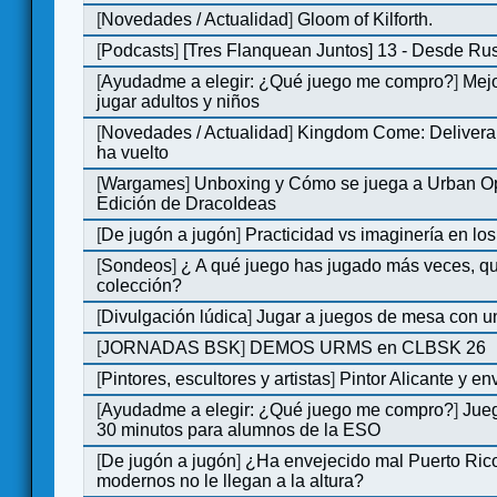
[
Novedades / Actualidad
]
Gloom of Kilforth.
[
Podcasts
]
[Tres Flanquean Juntos] 13 - Desde Ru
[
Ayudadme a elegir: ¿Qué juego me compro?
]
Mejo
jugar adultos y niños
[
Novedades / Actualidad
]
Kingdom Come: Deliveran
ha vuelto
[
Wargames
]
Unboxing y Cómo se juega a Urban Op
Edición de DracoIdeas
[
De jugón a jugón
]
Practicidad vs imaginería en lo
[
Sondeos
]
¿ A qué juego has jugado más veces, qu
colección?
[
Divulgación lúdica
]
Jugar a juegos de mesa con u
[
JORNADAS BSK
]
DEMOS URMS en CLBSK 26
[
Pintores, escultores y artistas
]
Pintor Alicante y en
[
Ayudadme a elegir: ¿Qué juego me compro?
]
Jue
30 minutos para alumnos de la ESO
[
De jugón a jugón
]
¿Ha envejecido mal Puerto Rico
modernos no le llegan a la altura?