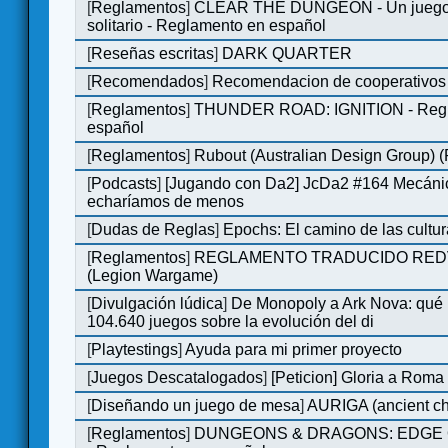
[
Reglamentos
]
CLEAR THE DUNGEON - Un juego 
solitario - Reglamento en español
[
Reseñas escritas
]
DARK QUARTER
[
Recomendados
]
Recomendacion de cooperativos 
[
Reglamentos
]
THUNDER ROAD: IGNITION - Regl
español
[
Reglamentos
]
Rubout (Australian Design Group) 
[
Podcasts
]
[Jugando con Da2] JcDa2 #164 Mecáni
echaríamos de menos
[
Dudas de Reglas
]
Epochs: El camino de las cultu
[
Reglamentos
]
REGLAMENTO TRADUCIDO RED
(Legion Wargame)
[
Divulgación lúdica
]
De Monopoly a Ark Nova: qué
104.640 juegos sobre la evolución del di
[
Playtestings
]
Ayuda para mi primer proyecto
[
Juegos Descatalogados
]
[Peticion] Gloria a Roma
[
Diseñando un juego de mesa
]
AURIGA (ancient cha
[
Reglamentos
]
DUNGEONS & DRAGONS: EDGE 