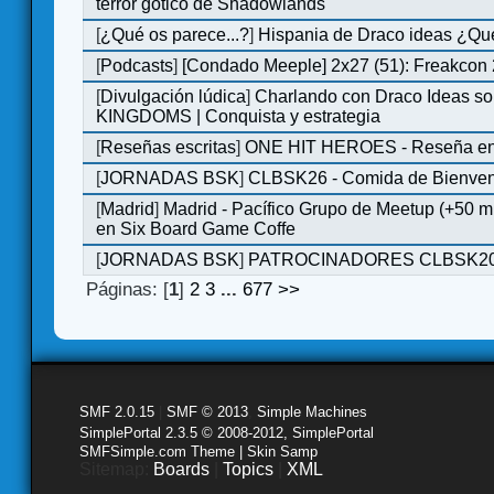
terror gótico de Shadowlands
[
¿Qué os parece...?
]
Hispania de Draco ideas ¿Qu
[
Podcasts
]
[Condado Meeple] 2x27 (51): Freakcon
[
Divulgación lúdica
]
Charlando con Draco Ideas s
KINGDOMS | Conquista y estrategia
[
Reseñas escritas
]
ONE HIT HEROES - Reseña en 
[
JORNADAS BSK
]
CLBSK26 - Comida de Bienve
[
Madrid
]
Madrid - Pacífico Grupo de Meetup (+50 
en Six Board Game Coffe
[
JORNADAS BSK
]
PATROCINADORES CLBSK2
Páginas: [
1
]
2
3
...
677
>>
SMF 2.0.15
|
SMF © 2013
,
Simple Machines
SimplePortal 2.3.5 © 2008-2012, SimplePortal
SMFSimple.com Theme | Skin Samp
Sitemap:
Boards
|
Topics
|
XML