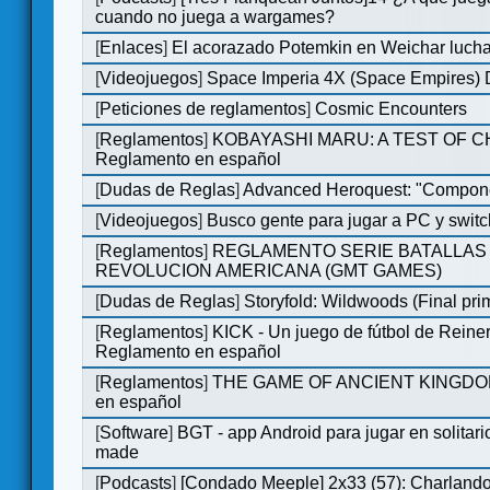
cuando no juega a wargames?
[
Enlaces
]
El acorazado Potemkin en Weichar lucha
[
Videojuegos
]
Space Imperia 4X (Space Empires) D
[
Peticiones de reglamentos
]
Cosmic Encounters
[
Reglamentos
]
KOBAYASHI MARU: A TEST OF 
Reglamento en español
[
Dudas de Reglas
]
Advanced Heroquest: "Compone
[
Videojuegos
]
Busco gente para jugar a PC y switc
[
Reglamentos
]
REGLAMENTO SERIE BATALLAS 
REVOLUCION AMERICANA (GMT GAMES)
[
Dudas de Reglas
]
Storyfold: Wildwoods (Final prim
[
Reglamentos
]
KICK - Un juego de fútbol de Reiner
Reglamento en español
[
Reglamentos
]
THE GAME OF ANCIENT KINGDOM
en español
[
Software
]
BGT - app Android para jugar en solitari
made
[
Podcasts
]
[Condado Meeple] 2x33 (57): Charlan