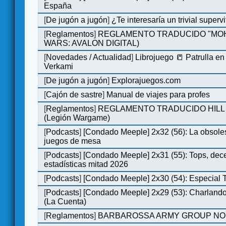
España
[
De jugón a jugón
]
¿Te interesaría un trivial super
[
Reglamentos
]
REGLAMENTO TRADUCIDO "MOH
WARS: AVALON DIGITAL)
[
Novedades / Actualidad
]
Librojuego 📒 Patrulla en
Verkami
[
De jugón a jugón
]
Explorajuegos.com
[
Cajón de sastre
]
Manual de viajes para profes
[
Reglamentos
]
REGLAMENTO TRADUCIDO HILL
(Legión Wargame)
[
Podcasts
]
[Condado Meeple] 2x32 (56): La obsole
juegos de mesa
[
Podcasts
]
[Condado Meeple] 2x31 (55): Tops, dec
estadísticas mitad 2026
[
Podcasts
]
[Condado Meeple] 2x30 (54): Especial
[
Podcasts
]
[Condado Meeple] 2x29 (53): Charlando
(La Cuenta)
[
Reglamentos
]
BARBAROSSA ARMY GROUP NO