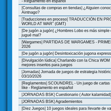
- Reglamento en español
[
Consultas de compras en tiendas
]
¿Alguien conoce
Aintnago?
[
Traducciones en proceso
]
TRADUCCIÓN EN PRO
WORLD AT WAR" (GMT)
[
De jugón a jugón
]
¿Hombres Lobo es más simple q
jugué mal?
[
Wargames
]
PARTIDAS DE WARGAMES - PRIM
2026
[
De jugón a jugón
]
Desintoxicación jugona expres
[
Divulgación lúdica
]
Charlando con la Chica WOM | 
mejores insertos para juegos
[
Jornadas
]
Jornada de juegos de estrategia históri
03/10/2026
[
Reglamentos
]
SCOUNDREL - Un juego de cartas en
like - Reglamento en español
[
JORNADAS BSK
]
Cuestionario ( Autor kalamidad
[
JORNADAS BSK
]
Agrademientos
[
Diez Juegos
]
10 juegos ideales para llevarte de 