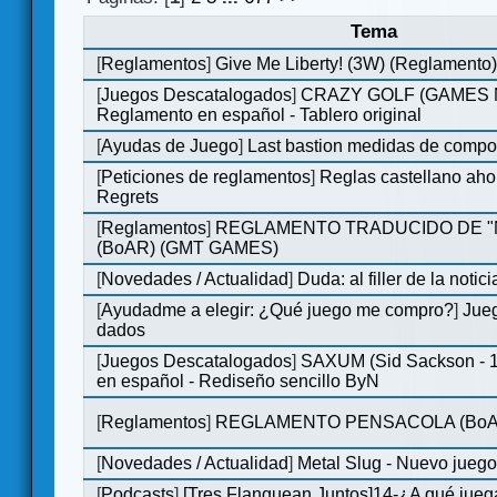
Tema
[
Reglamentos
]
Give Me Liberty! (3W) (Reglamento
[
Juegos Descatalogados
]
CRAZY GOLF (GAMES Ma
Reglamento en español - Tablero original
[
Ayudas de Juego
]
Last bastion medidas de comp
[
Peticiones de reglamentos
]
Reglas castellano aho
Regrets
[
Reglamentos
]
REGLAMENTO TRADUCIDO DE 
(BoAR) (GMT GAMES)
[
Novedades / Actualidad
]
Duda: al filler de la notici
[
Ayudadme a elegir: ¿Qué juego me compro?
]
Jueg
dados
[
Juegos Descatalogados
]
SAXUM (Sid Sackson - 
en español - Rediseño sencillo ByN
[
Reglamentos
]
REGLAMENTO PENSACOLA (BoA
[
Novedades / Actualidad
]
Metal Slug - Nuevo jueg
[
Podcasts
]
[Tres Flanquean Juntos]14-¿A qué jue