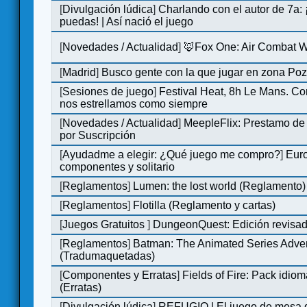
[
Divulgación lúdica
]
Charlando con el autor de 7a:
puedas! | Así nació el juego
[
Novedades / Actualidad
]
🦊Fox One: Air Combat 
[
Madrid
]
Busco gente con la que jugar en zona Po
[
Sesiones de juego
]
Festival Heat, 8h Le Mans. C
nos estrellamos como siempre
[
Novedades / Actualidad
]
MeepleFlix: Prestamo de
por Suscripción
[
Ayudadme a elegir: ¿Qué juego me compro?
]
Eur
componentes y solitario
[
Reglamentos
]
Lumen: the lost world (Reglamento)
[
Reglamentos
]
Flotilla (Reglamento y cartas)
[
Juegos Gratuitos
]
DungeonQuest: Edición revisad
[
Reglamentos
]
Batman: The Animated Series Adve
(Tradumaquetadas)
[
Componentes y Erratas
]
Fields of Fire: Pack id
(Erratas)
[
Divulgación lúdica
]
REFUGIO | El juego de mesa q