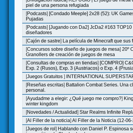
piel de una persona refugiada
[
Podcasts
]
[Condado Meeple] 2x28 (52): UK Games
Pujadas
[
Podcasts
]
[Jugando con Da2] JcDa2 #163 TOP10 
diseñadores
[
Cajón de sastre
]
La película de Minecraft que sus 
[
Concursos sobre diseño de juegos de mesa
]
20º 
Granollers de creación de juegos de mesa
[
Consultas de compras en tiendas
]
[COMPRO] C&C
Exp. 2 (Rusos), Exp. 3 (Austriacos) o Exp. 4 (Prusi
[
Juegos Gratuitos
]
INTERNATIONAL SUPERSTAR
[
Reseñas escritas
]
Battalion Combat Series. Una cl
personal.
[
Ayudadme a elegir: ¿Qué juego me compro?
]
King
winter kingdom
[
Novedades / Actualidad
]
Star Realms Infinite Repl
[
Al Filler de la noticia
]
Al Filler de la Noticia (12-06
[
Juegos de rol
]
Hablando con Daniel P. Espinosa s