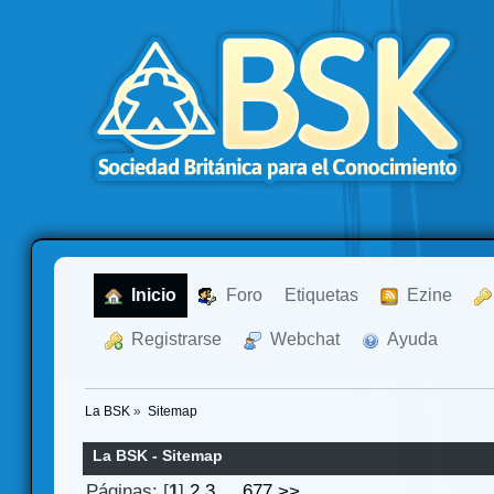
  Inicio
  Foro
Etiquetas
  Ezine
  Registrarse
  Webchat
  Ayuda
La BSK
»
Sitemap
La BSK - Sitemap
Páginas: [
1
]
2
3
...
677
>>