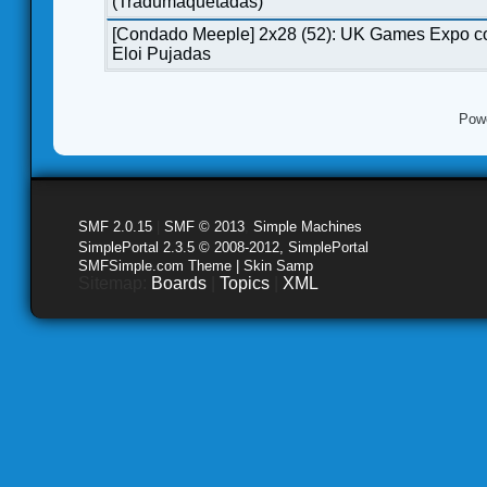
(Tradumaquetadas)
[Condado Meeple] 2x28 (52): UK Games Expo c
Eloi Pujadas
Pow
SMF 2.0.15
|
SMF © 2013
,
Simple Machines
SimplePortal 2.3.5 © 2008-2012, SimplePortal
SMFSimple.com Theme | Skin Samp
Sitemap:
Boards
|
Topics
|
XML