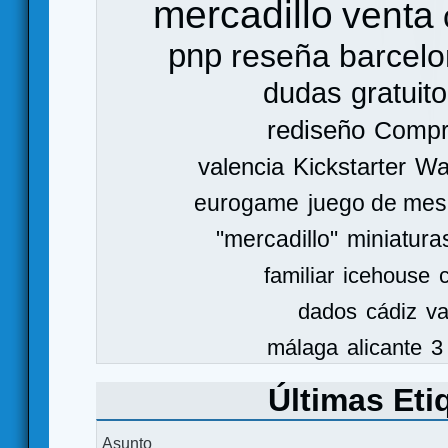
mercadillo
venta
pnp
reseña
barcel
dudas
gratuito
rediseño
Comp
valencia
Kickstarter
Wa
eurogame
juego de mes
"mercadillo"
miniatura
familiar
icehouse
dados
cádiz
va
málaga
alicante
3
Últimas Eti
Asunto