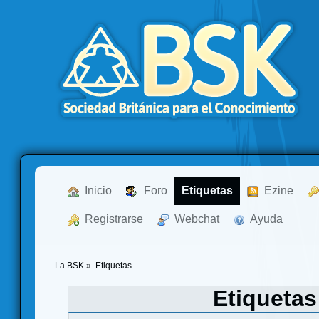
  Inicio
  Foro
Etiquetas
  Ezine
  Registrarse
  Webchat
  Ayuda
La BSK
»
Etiquetas
Etiqueta