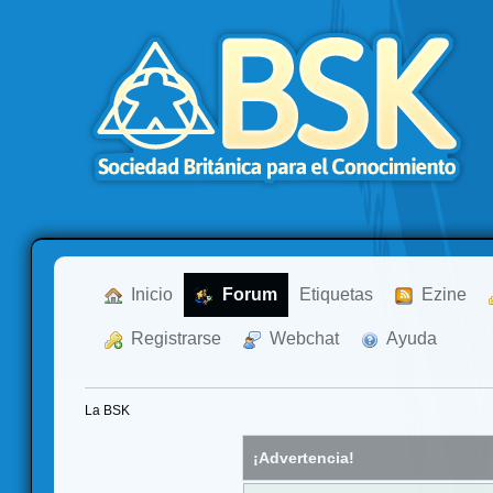
  Inicio
  Forum
Etiquetas
  Ezine
  Registrarse
  Webchat
  Ayuda
La BSK
¡Advertencia!